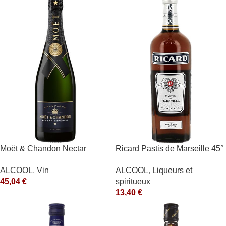
Moët & Chandon Nectar
Ricard Pastis de Marseille 45°
Impérial Moët & Chandon
1L
ALCOOL
,
Vin
ALCOOL
,
Liqueurs et
Blanc
45,04
€
spiritueux
13,40
€