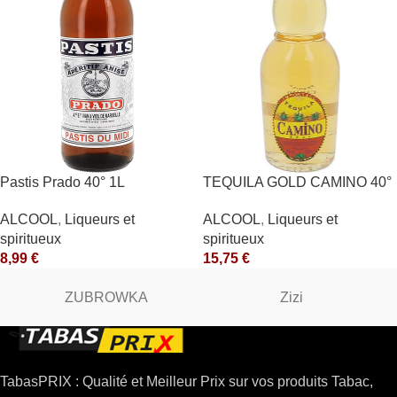
Pastis Prado 40° 1L
TEQUILA GOLD CAMINO 40°
ALCOOL
,
Liqueurs et
ALCOOL
,
Liqueurs et
spiritueux
spiritueux
8,99
€
15,75
€
ZUBROWKA
Zizi
TabasPRIX : Qualité et Meilleur Prix sur vos produits Tabac,