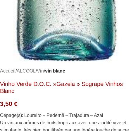
Accueil
ALCOOL
Vin
vin blanc
Vinho Verde D.O.C. »Gazela » Sogrape Vinhos
Blanc
3,50
€
Cépage(s): Loureiro – Pedernã – Trajadura – Azal
Un vin aux arômes de fruits tropicaux avec une acidité vive et
stimulante, très bien équilibrée par une légère touche de sucre.