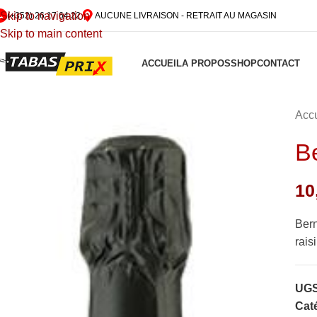
Skip to navigation
(+352) 26 17 64 22
AUCUNE LIVRAISON - RETRAIT AU MAGASIN
Skip to main content
ACCUEIL
A PROPOS
SHOP
CONTACT
Accu
B
10
Bern
rais
UGS
Caté