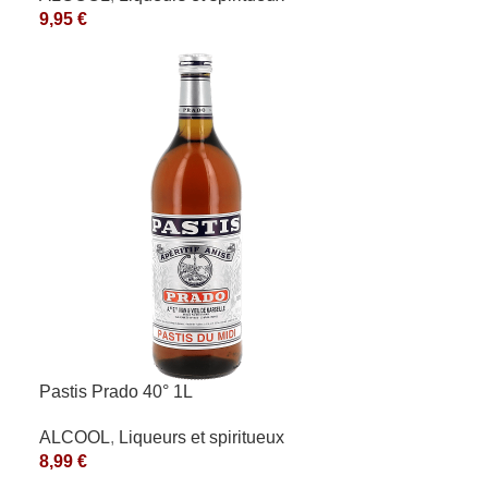
9,95
€
Pastis Prado 40° 1L
ALCOOL
,
Liqueurs et spiritueux
8,99
€