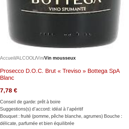
Accueil
ALCOOL
Vin
Vin mousseux
Prosecco D.O.C. Brut « Treviso » Bottega SpA
Blanc
7,78
€
Conseil de garde: prêt à boire
Suggestions(s) d’accord: idéal à l’apéritif
Bouquet : fruité (pomme, pêche blanche, agrumes) Bouche :
délicate, parfumée et bien équilibrée