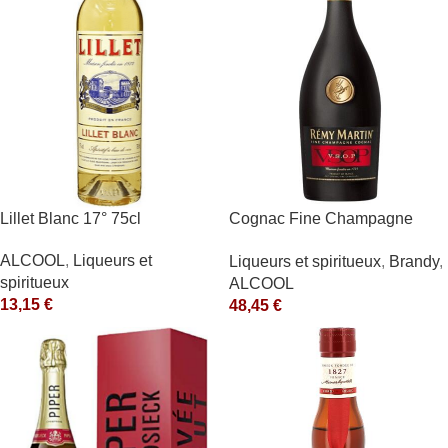
Lillet Blanc 17° 75cl
Cognac Fine Champagne
V.S.O.P. 40° Rémy Martin
ALCOOL
,
Liqueurs et
Liqueurs et spiritueux
,
Brandy
,
spiritueux
ALCOOL
13,15
€
48,45
€