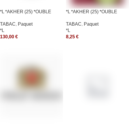
*L *AKHER (25) *OUBLE
*L *AKHER (25) *OUBLE
*RUNCH 1KG *ce
*RUNCH 10X50GR *aquet
TABAC
,
Paquet
TABAC
,
Paquet
*L
*L
130,00
€
8,25
€