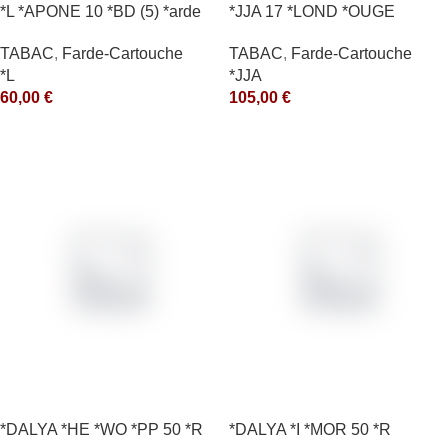
*L *APONE 10 *BD (5) *arde
*JJA 17 *LOND *OUGE
10X50GR *arde
TABAC
,
Farde-Cartouche
TABAC
,
Farde-Cartouche
*L
*JJA
60,00
€
105,00
€
*DALYA *HE *WO *PP 50 *R
*DALYA *I *MOR 50 *R