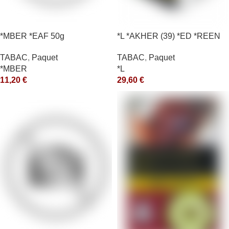
*MBER *EAF 50g
*L *AKHER (39) *ED *REEN
*MASH 200GR *ce
TABAC
,
Paquet
TABAC
,
Paquet
*MBER
*L
11,20
€
29,60
€