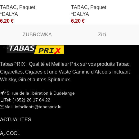
TABAC
,
Paquet
TABAC
,
Paquet
*DALYA
*DALYA
6,20
€
6,20
€
ZUBROWKA
Zizi
TabasPRIX : Qualité et Meilleur Prix sur vos produits Tabac,
Cigarettes, Cigares et une Vaste Gamme d'Alcools incluant
Whisky, Gin et autres Spiritueux
45, rue de la libération à Dudelange
Tel: (+352) 26 17 64 22
Mail: infoclients@tabasprix.lu
ACTUALITÉS
ALCOOL