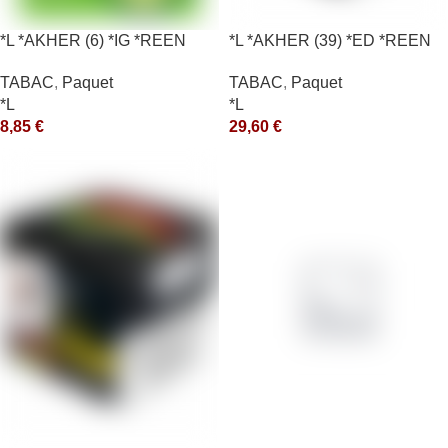
*L *AKHER (6) *IG *REEN
*L *AKHER (39) *ED *REEN
10X50GR *aquet
*MASH 200GR *ce
TABAC
,
Paquet
TABAC
,
Paquet
*L
*L
8,85
€
29,60
€