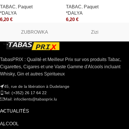
TABAC
,
Paquet
TABAC
,
Paquet
*DALYA
*DALYA
6,20
€
6,20
€
ZUBROWKA
Zizi
TabasPRIX : Qualité et Meilleur Prix sur vos produits Tabac,
Cigarettes, Cigares et une Vaste Gamme d'Alcools incluant
Whisky, Gin et autres Spiritueux
45, rue de la libération à Dudelange
Tel: (+352) 26 17 64 22
Mail: infoclients@tabasprix.lu
ACTUALITÉS
ALCOOL