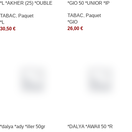
*L *AKHER (25) *OUBLE
*GIO 50 *UNIOR *IP
*RUNCH 200GR *ce
TABAC
,
Paquet
TABAC
,
Paquet
*GIO
*L
26,00
€
30,50
€
*dalya *ady *iller 50gr
*DALYA *AWAII 50 *R