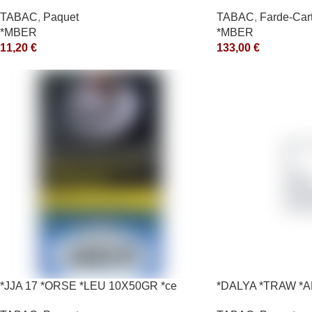
TABAC
,
Paquet
TABAC
,
Farde-Car
*MBER
*MBER
11,20
€
133,00
€
*JJA 17 *ORSE *LEU 10X50GR *ce
*DALYA *TRAW *A