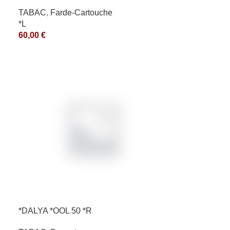
TABAC
,
Farde-Cartouche
*L
60,00
€
*DALYA *OOL 50 *R