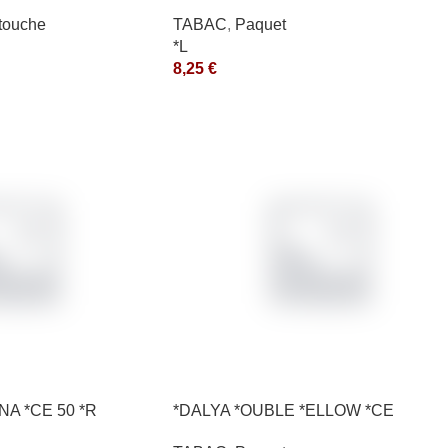
10X50GR *aquet
touche
TABAC
,
Paquet
*L
8,25
€
NA *CE 50 *R
*DALYA *OUBLE *ELLOW *CE