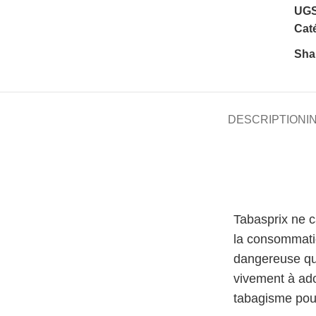
UGS
Caté
Sha
DESCRIPTION
I
Tabasprix ne 
la consommati
dangereuse qu
vivement à ado
tabagisme pour