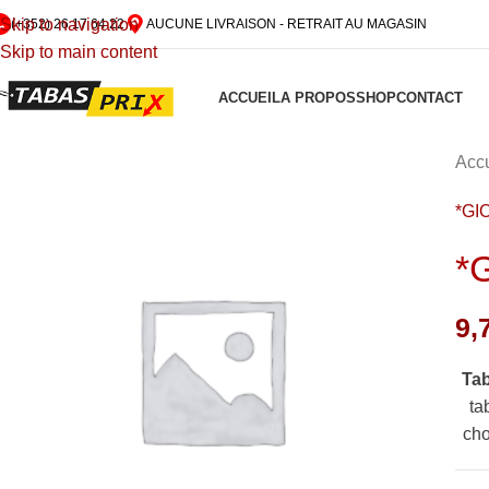
Skip to navigation
(+352) 26 17 64 22
AUCUNE LIVRAISON - RETRAIT AU MAGASIN
Skip to main content
ACCUEIL
A PROPOS
SHOP
CONTACT
Accu
*GI
*
9,
Ta
ta
cho