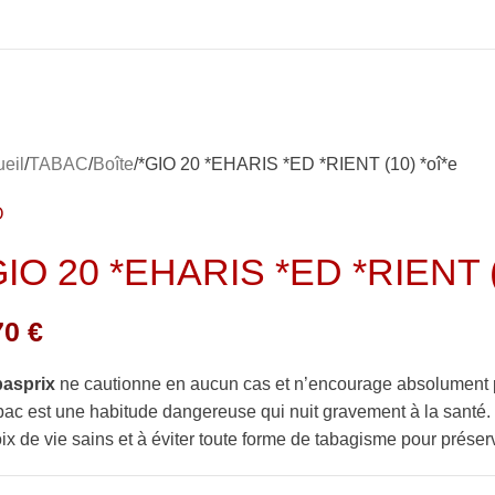
eil
TABAC
Boîte
*GIO 20 *EHARIS *ED *RIENT (10) *oî*e
O
GIO 20 *EHARIS *ED *RIENT (
70
€
basprix
ne cautionne en aucun cas et n’encourage absolument 
bac est une habitude dangereuse qui nuit gravement à la sant
ix de vie sains et à éviter toute forme de tabagisme pour préserv