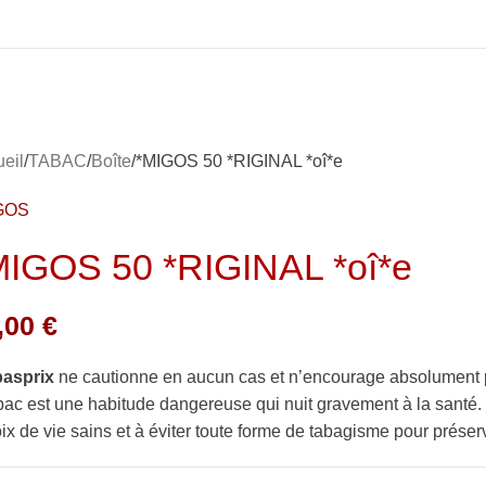
eil
TABAC
Boîte
*MIGOS 50 *RIGINAL *oî*e
GOS
MIGOS 50 *RIGINAL *oî*e
,00
€
basprix
ne cautionne en aucun cas et n’encourage absolument 
bac est une habitude dangereuse qui nuit gravement à la sant
ix de vie sains et à éviter toute forme de tabagisme pour préserv