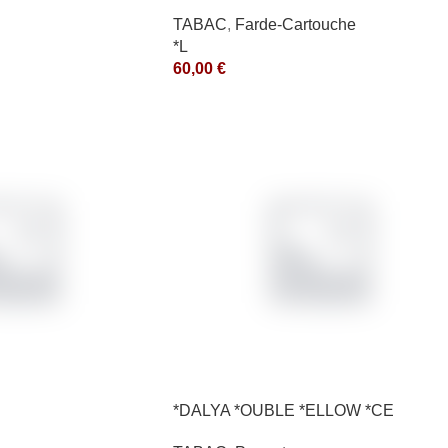
TABAC
,
Farde-Cartouche
*L
60,00
€
*DALYA *OUBLE *ELLOW *CE