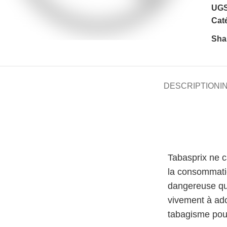
UGS
Caté
Sha
DESCRIPTION
I
Tabasprix ne 
la consommati
dangereuse qu
vivement à ado
tabagisme pour