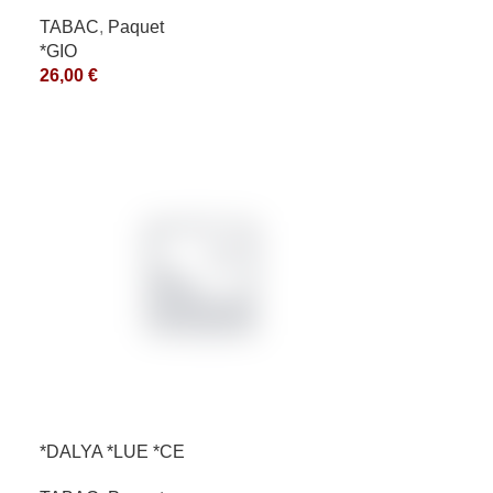
TABAC
,
Paquet
*GIO
26,00
€
*DALYA *LUE *CE