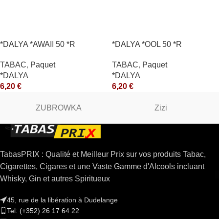
*DALYA *AWAII 50 *R
*DALYA *OOL 50 *R
TABAC
,
Paquet
TABAC
,
Paquet
*DALYA
*DALYA
6,20
€
6,20
€
ZUBROWKA
Zizi
TabasPRIX : Qualité et Meilleur Prix sur vos produits Tabac,
Cigarettes, Cigares et une Vaste Gamme d'Alcools incluant
Whisky, Gin et autres Spiritueux
45, rue de la libération à Dudelange
Tel: (+352) 26 17 64 22