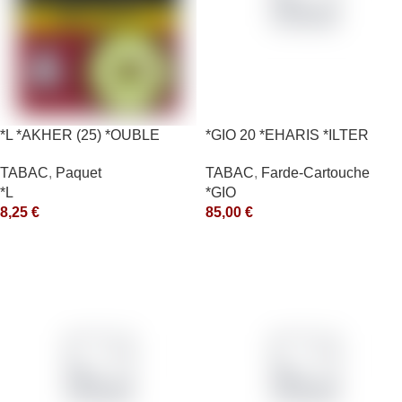
*L *AKHER (25) *OUBLE
*GIO 20 *EHARIS *ILTER
*RUNCH 10X50GR *aquet
*OLD (10) *arde
TABAC
,
Paquet
TABAC
,
Farde-Cartouche
*L
*GIO
8,25
€
85,00
€