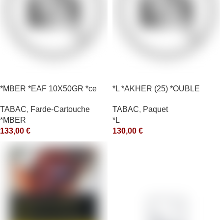
*MBER *EAF 10X50GR *ce
*L *AKHER (25) *OUBLE
*RUNCH 1KG *ce
TABAC
,
Farde-Cartouche
TABAC
,
Paquet
*MBER
*L
133,00
€
130,00
€