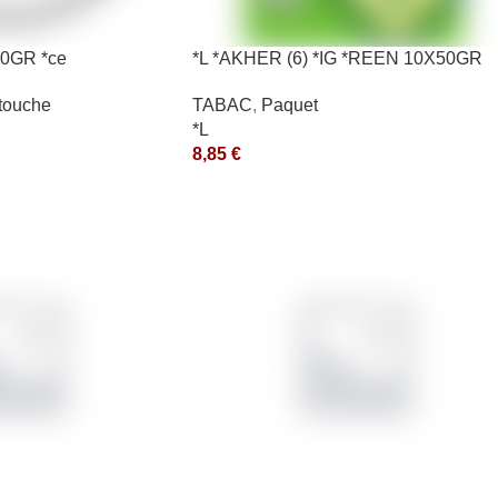
0GR *ce
*L *AKHER (6) *IG *REEN 10X50GR
*aquet
touche
TABAC
,
Paquet
*L
8,85
€