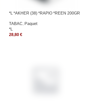
*L *AKHER (38) *RAPIO *REEN 200GR
*ce
TABAC
,
Paquet
*L
28,80
€