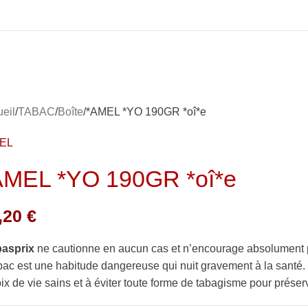
eil
TABAC
Boîte
*AMEL *YO 190GR *oî*e
EL
AMEL *YO 190GR *oî*e
,20
€
basprix
ne cautionne en aucun cas et n’encourage absolument 
bac est une habitude dangereuse qui nuit gravement à la sant
ix de vie sains et à éviter toute forme de tabagisme pour préserv