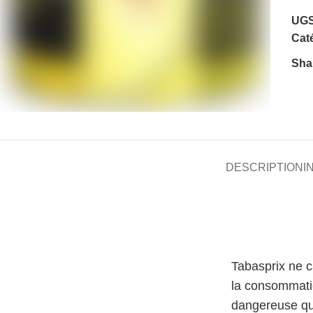
UGS
Caté
Sha
DESCRIPTION
I
Tabasprix ne 
la consommati
dangereuse qu