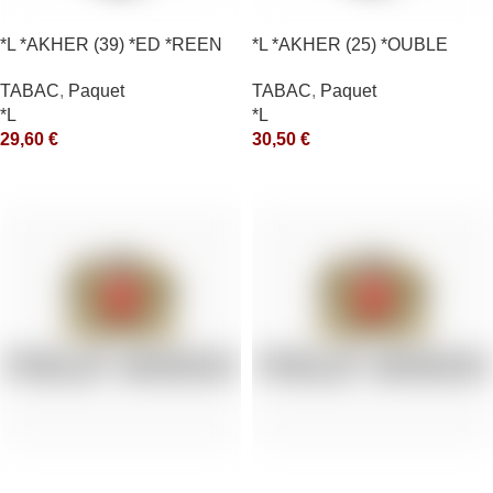
*L *AKHER (39) *ED *REEN
*L *AKHER (25) *OUBLE
*MASH 200GR *ce
*RUNCH 200GR *ce
TABAC
,
Paquet
TABAC
,
Paquet
*L
*L
29,60
€
30,50
€