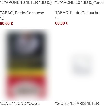
*L *APONE 10 *ILTER *BD (5)
*L *APONE 10 *BD (5) *arde
*arde
TABAC
,
Farde-Cartouche
TABAC
,
Farde-Cartouche
*L
*L
60,00
€
60,00
€
*JJA 17 *LOND *OUGE
*GIO 20 *EHARIS *ILTER