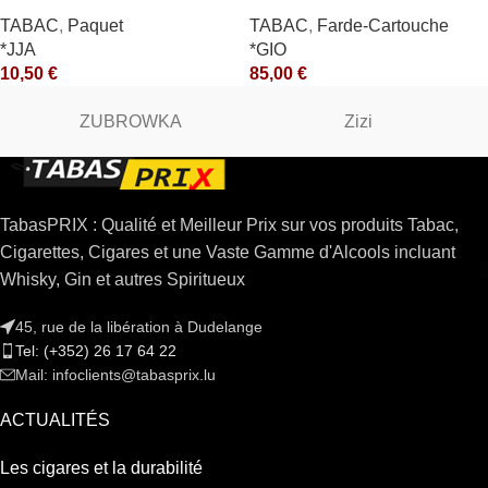
10X50GR *ce
*OLD (10) *arde
TABAC
,
Paquet
TABAC
,
Farde-Cartouche
*JJA
*GIO
10,50
€
85,00
€
ZUBROWKA
Zizi
TabasPRIX : Qualité et Meilleur Prix sur vos produits Tabac,
Cigarettes, Cigares et une Vaste Gamme d'Alcools incluant
Whisky, Gin et autres Spiritueux
45, rue de la libération à Dudelange
Tel: (+352) 26 17 64 22
Mail: infoclients@tabasprix.lu
ACTUALITÉS
Les cigares et la durabilité