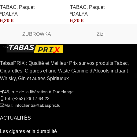
TABAC
,
Paquet
TABAC
,
Paquet
*DALYA
*DALYA
6,20
€
6,20
€
ZUBROWKA
Zizi
TabasPRIX : Qualité et Meilleur Prix sur vos produits Tabac,
Cigarettes, Cigares et une Vaste Gamme d'Alcools incluant
Whisky, Gin et autres Spiritueux
45, rue de la libération à Dudelange
Tel: (+352) 26 17 64 22
Mail: infoclients@tabasprix.lu
ACTUALITÉS
Les cigares et la durabilité