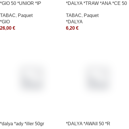
*GIO 50 *UNIOR *IP
*DALYA *TRAW *ANA *CE 50
*R
TABAC
,
Paquet
TABAC
,
Paquet
*GIO
*DALYA
26,00
€
6,20
€
*dalya *ady *iller 50gr
*DALYA *AWAII 50 *R