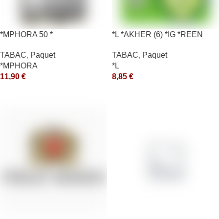
*MPHORA 50 *
*L *AKHER (6) *IG *REEN
10X50GR *aquet
TABAC
,
Paquet
TABAC
,
Paquet
*MPHORA
*L
11,90
€
8,85
€