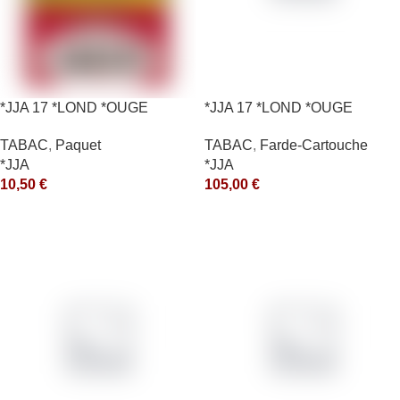
*JJA 17 *LOND *OUGE
*JJA 17 *LOND *OUGE
10X50GR *ce
10X50GR *arde
TABAC
,
Paquet
TABAC
,
Farde-Cartouche
*JJA
*JJA
10,50
€
105,00
€