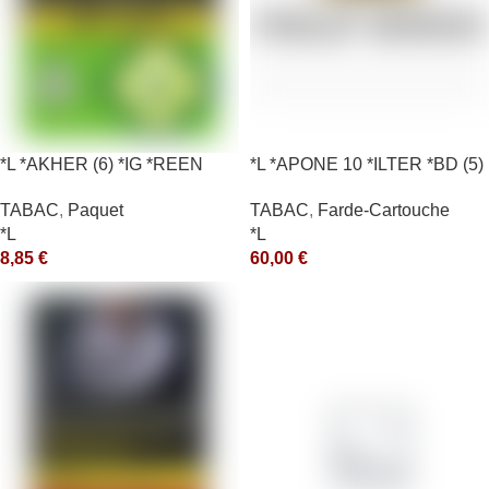
*L *AKHER (6) *IG *REEN
*L *APONE 10 *ILTER *BD (5)
10X50GR *aquet
*arde
TABAC
,
Paquet
TABAC
,
Farde-Cartouche
*L
*L
8,85
€
60,00
€