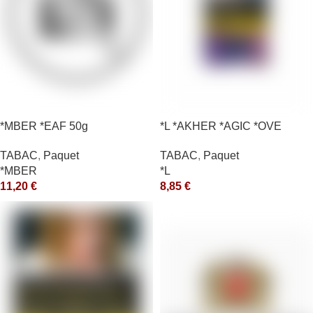
*MBER *EAF 50g
*L *AKHER *AGIC *OVE
TABAC
,
Paquet
TABAC
,
Paquet
*MBER
*L
11,20
€
8,85
€