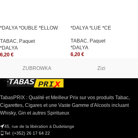
*DALYA *OUBLE *ELLOW
*DALYA *LUE *CE
*CE
TABAC
,
Paquet
TABAC
,
Paquet
*DALYA
*DALYA
6,20
€
6,20
€
ZUBROWKA
Zizi
TabasPRIX : Qualité et Meilleur Prix sur vos produits Tabac,
Cigarettes, Cigares et une Vaste Gamme d'Alcools incluant
Whisky, Gin et autres Spiritueux
45, rue de la libération à Dudelange
Tel: (+352) 26 17 64 22