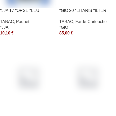
*JJA 17 *ORSE *LEU
*GIO 20 *EHARIS *ILTER
10X50GR *ce
*OLD (10) *arde
TABAC
,
Paquet
TABAC
,
Farde-Cartouche
*JJA
*GIO
10,10
€
85,00
€