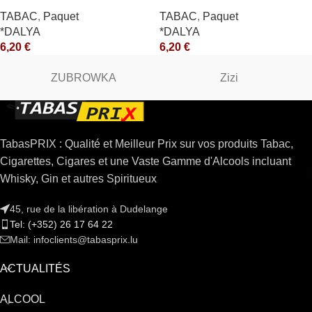
*CE
TABAC
,
Paquet
TABAC
,
Paquet
*DALYA
*DALYA
6,20
€
6,20
€
ZUBROWKA
Zizi
TabasPRIX : Qualité et Meilleur Prix sur vos produits Tabac,
Cigarettes, Cigares et une Vaste Gamme d'Alcools incluant
Whisky, Gin et autres Spiritueux
45, rue de la libération à Dudelange
Tel: (+352) 26 17 64 22
Mail: infoclients@tabasprix.lu
ACTUALITÉS
ALCOOL