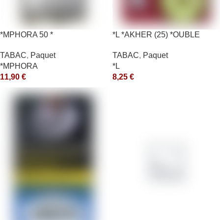
*MPHORA 50 *
*L *AKHER (25) *OUBLE
*RUNCH 10X50GR *aquet
TABAC
,
Paquet
TABAC
,
Paquet
*MPHORA
*L
11,90
€
8,25
€