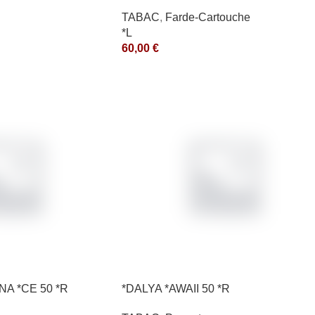
TABAC
,
Farde-Cartouche
*L
60,00
€
NA *CE 50 *R
*DALYA *AWAII 50 *R