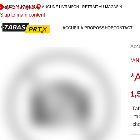
Skip to navigation
(+352) 26 17 64 22
AUCUNE LIVRAISON - RETRAIT AU MAGASIN
Skip to main content
ACCUEIL
A PROPOS
SHOP
CONTACT
Accu
*A
*
1,
Ta
ta
cho