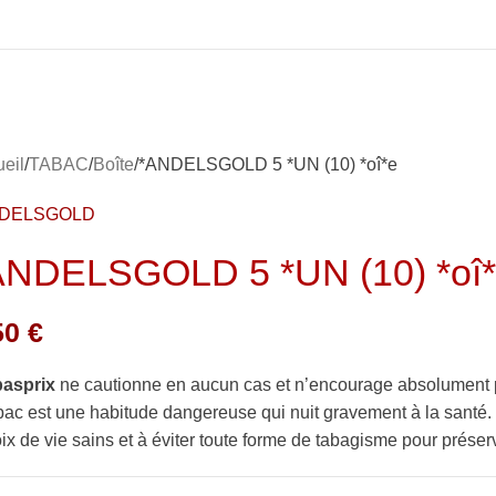
eil
TABAC
Boîte
*ANDELSGOLD 5 *UN (10) *oî*e
NDELSGOLD
ANDELSGOLD 5 *UN (10) *oî
50
€
basprix
ne cautionne en aucun cas et n’encourage absolument 
bac est une habitude dangereuse qui nuit gravement à la sant
ix de vie sains et à éviter toute forme de tabagisme pour préserv