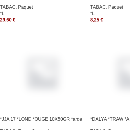
200GR *ce
10X50GR *aquet
TABAC
,
Paquet
TABAC
,
Paquet
*L
*L
29,60
€
8,25
€
*JJA 17 *LOND *OUGE 10X50GR *arde
*DALYA *TRAW *A