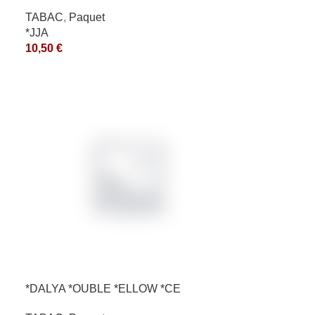
TABAC
,
Paquet
*JJA
10,50
€
*DALYA *OUBLE *ELLOW *CE