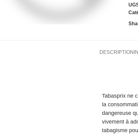
UGS
Caté
Sha
DESCRIPTION
I
Tabasprix ne 
la consommati
dangereuse qu
vivement à ado
tabagisme pour