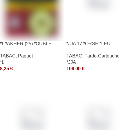
*L *AKHER (25) *OUBLE
*JJA 17 *ORSE *LEU
*RUNCH 10X50GR *aquet
10X50GR *arde
TABAC
,
Paquet
TABAC
,
Farde-Cartouche
*L
*JJA
8,25
€
109,00
€