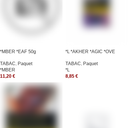
*MBER *EAF 50g
*L *AKHER *AGIC *OVE
TABAC
,
Paquet
TABAC
,
Paquet
*MBER
*L
11,20
€
8,85
€