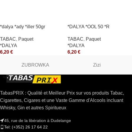
*dalya *ady *iller 50gr
*DALYA *OOL 50 *R
TABAC
,
Paquet
TABAC
,
Paquet
*DALYA
*DALYA
6,20
€
6,20
€
ZUBROWKA
Zizi
TabasPRIX : Qualité et Meilleur Prix sur vos produits Tabac,
Cigarettes, Cigares et une Vaste Gamme d'Alcools incluant
Whisky, Gin et autres Spiritueux
45, rue de la libération à Dudelange
Tel: (+352) 26 17 64 22