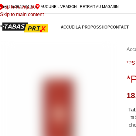
Skip to navigation
(+352) 26 17 64 22
AUCUNE LIVRAISON - RETRAIT AU MAGASIN
Skip to main content
ACCUEIL
A PROPOS
SHOP
CONTACT
Accu
*PS
*
18
Ta
ta
cho