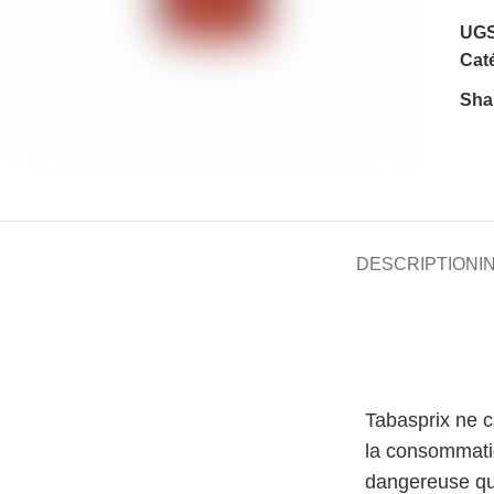
UGS
Caté
Sha
DESCRIPTION
I
Tabasprix ne 
la consommati
dangereuse qu