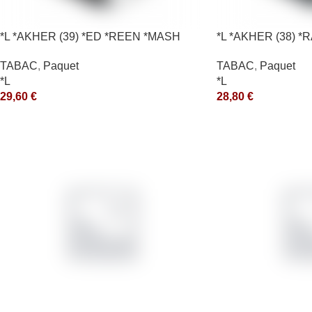
*L *AKHER (39) *ED *REEN *MASH
*L *AKHER (38) 
200GR *ce
*ce
TABAC
,
Paquet
TABAC
,
Paquet
*L
*L
29,60
€
28,80
€