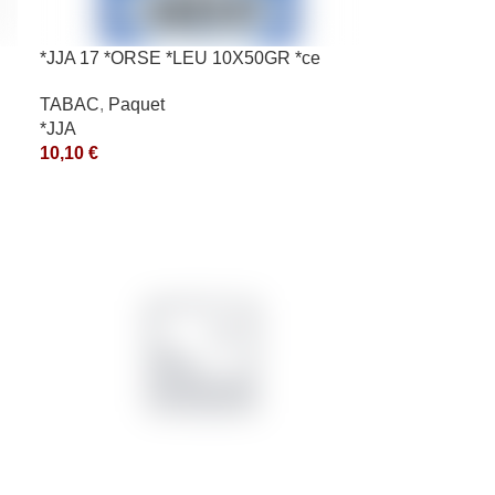
*JJA 17 *ORSE *LEU 10X50GR *ce
TABAC
,
Paquet
*JJA
10,10
€