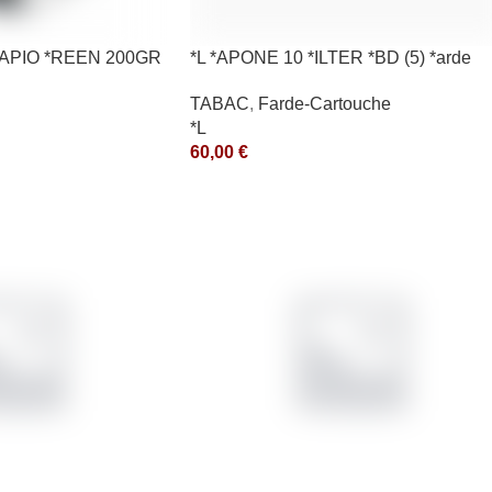
*RAPIO *REEN 200GR
*L *APONE 10 *ILTER *BD (5) *arde
TABAC
,
Farde-Cartouche
*L
60,00
€