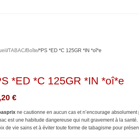
eil
TABAC
Boîte
*PS *ED *C 125GR *IN *oî*e
PS *ED *C 125GR *IN *oî*e
,20
€
basprix
ne cautionne en aucun cas et n’encourage absolument 
bac est une habitude dangereuse qui nuit gravement à la sant
ix de vie sains et à éviter toute forme de tabagisme pour préserv