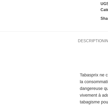
UGS
Caté
Sha
DESCRIPTION
I
Tabasprix ne 
la consommati
dangereuse qu
vivement à ado
tabagisme pour