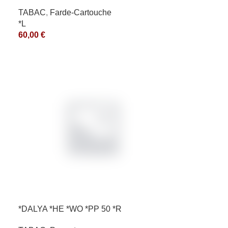
TABAC
,
Farde-Cartouche
*L
60,00
€
*DALYA *HE *WO *PP 50 *R