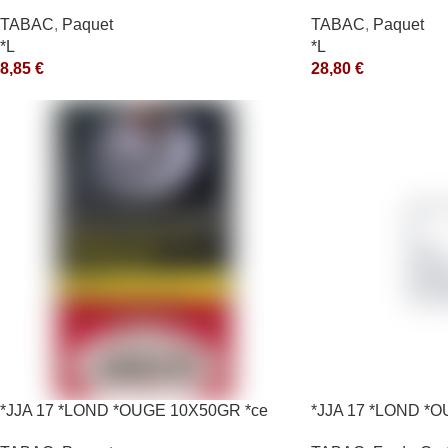
*ce
TABAC
,
Paquet
TABAC
,
Paquet
*L
*L
8,85
€
28,80
€
*JJA 17 *LOND *OUGE 10X50GR *ce
*JJA 17 *LOND *O