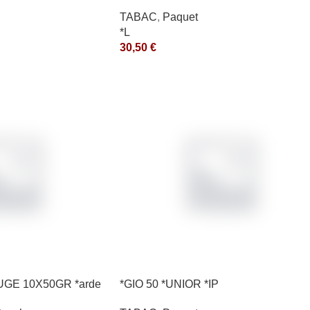
200GR *ce
TABAC
,
Paquet
*L
30,50
€
UGE 10X50GR *arde
*GIO 50 *UNIOR *IP