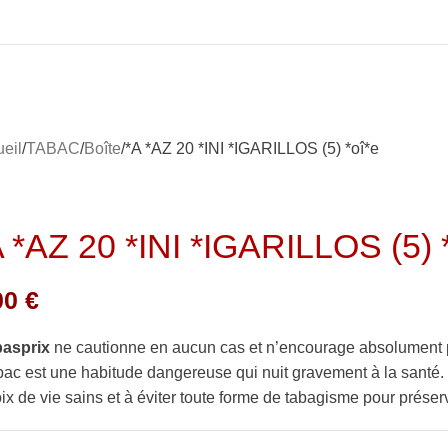
eil
TABAC
Boîte
*A *AZ 20 *INI *IGARILLOS (5) *oî*e
A *AZ 20 *INI *IGARILLOS (5) 
00
€
basprix
ne cautionne en aucun cas et n’encourage absolument 
bac est une habitude dangereuse qui nuit gravement à la sant
ix de vie sains et à éviter toute forme de tabagisme pour préserv