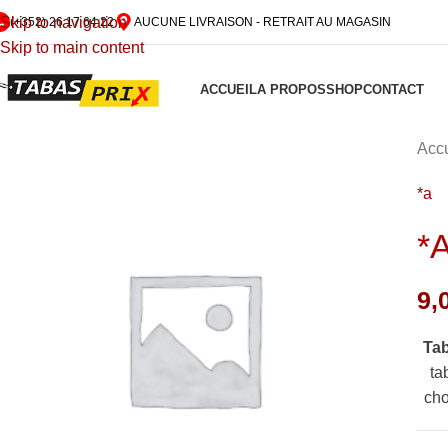
Skip to navigation
(+352) 26 17 64 22
AUCUNE LIVRAISON - RETRAIT AU MAGASIN
Skip to main content
ACCUEIL
A PROPOS
SHOP
CONTACT
Accu
*a
*
9,
Ta
ta
cho