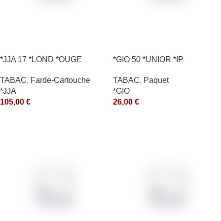
*JJA 17 *LOND *OUGE
*GIO 50 *UNIOR *IP
10X50GR *arde
TABAC
,
Paquet
TABAC
,
Farde-Cartouche
*GIO
*JJA
26,00
€
105,00
€