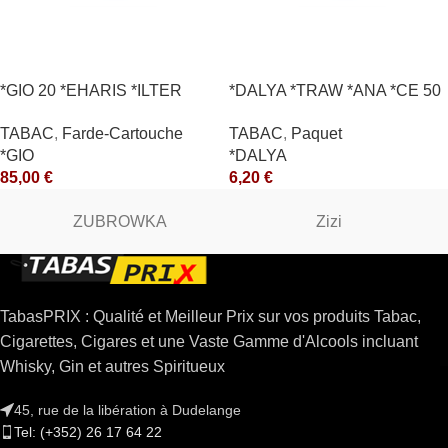
*GIO 20 *EHARIS *ILTER
*DALYA *TRAW *ANA *CE 50
*OLD (10) *arde
*R
TABAC
,
Farde-Cartouche
TABAC
,
Paquet
*GIO
*DALYA
85,00
€
6,20
€
ZUBROWKA
Zizi
TabasPRIX : Qualité et Meilleur Prix sur vos produits Tabac,
Cigarettes, Cigares et une Vaste Gamme d'Alcools incluant
Whisky, Gin et autres Spiritueux
45, rue de la libération à Dudelange
Tel: (+352) 26 17 64 22