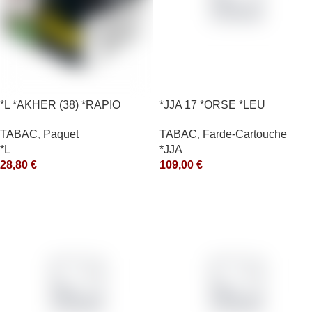
*L *AKHER (38) *RAPIO
*JJA 17 *ORSE *LEU
*REEN 200GR *ce
10X50GR *arde
TABAC
,
Paquet
TABAC
,
Farde-Cartouche
*L
*JJA
28,80
€
109,00
€