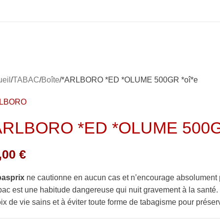
eil
TABAC
Boîte
*ARLBORO *ED *OLUME 500GR *oî*e
RLBORO
ARLBORO *ED *OLUME 500GR
,00
€
basprix
ne cautionne en aucun cas et n’encourage absolument 
bac est une habitude dangereuse qui nuit gravement à la sant
ix de vie sains et à éviter toute forme de tabagisme pour préserv