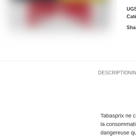
UGS
Caté
Sha
DESCRIPTION
I
Tabasprix ne 
la consommati
dangereuse qu