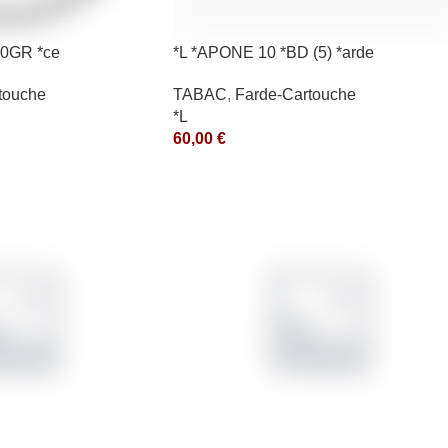
0GR *ce
*L *APONE 10 *BD (5) *arde
touche
TABAC
,
Farde-Cartouche
*L
60,00
€