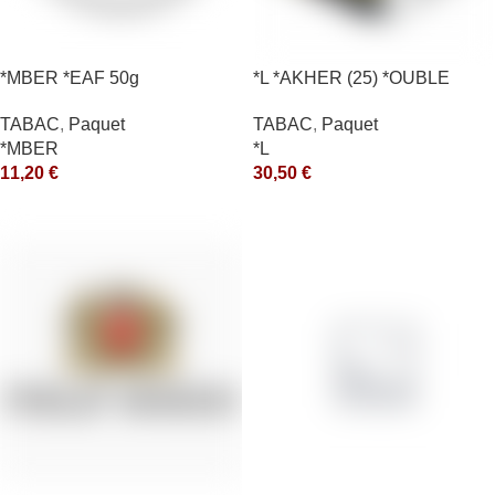
*MBER *EAF 50g
*L *AKHER (25) *OUBLE
*RUNCH 200GR *ce
TABAC
,
Paquet
TABAC
,
Paquet
*MBER
*L
11,20
€
30,50
€