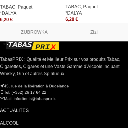
*R
TABAC
,
Paquet
TABAC
,
Paquet
*DALYA
*DALYA
6,20
€
6,20
€
ZUBROWKA
Zizi
TabasPRIX : Qualité et Meilleur Prix sur vos produits Tabac,
Cigarettes, Cigares et une Vaste Gamme d'Alcools incluant
Whisky, Gin et autres Spiritueux
45, rue de la libération à Dudelange
Tel: (+352) 26 17 64 22
Mail: infoclients@tabasprix.lu
ACTUALITÉS
ALCOOL