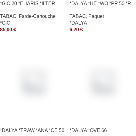
*GIO 20 *EHARIS *ILTER
*DALYA *HE *WO *PP 50 *R
*OLD (10) *arde
TABAC
,
Paquet
TABAC
,
Farde-Cartouche
*DALYA
*GIO
6,20
€
85,00
€
*DALYA *TRAW *ANA *CE 50
*DALYA *OVE 66