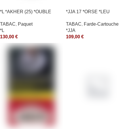
*L *AKHER (25) *OUBLE
*JJA 17 *ORSE *LEU
*RUNCH 1KG *ce
10X50GR *arde
TABAC
,
Paquet
TABAC
,
Farde-Cartouche
*L
*JJA
130,00
€
109,00
€