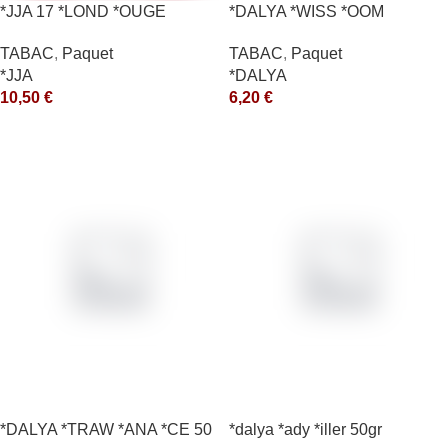
*JJA 17 *LOND *OUGE
*DALYA *WISS *OOM
10X50GR *ce
TABAC
,
Paquet
TABAC
,
Paquet
*DALYA
*JJA
6,20
€
10,50
€
*DALYA *TRAW *ANA *CE 50
*dalya *ady *iller 50gr