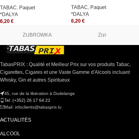
*R
TABAC
,
Paquet
TABAC
,
Paquet
*DALYA
*DALYA
6,20
€
6,20
€
ZUBROWKA
Zizi
TabasPRIX : Qualité et Meilleur Prix sur vos produits Tabac,
Cigarettes, Cigares et une Vaste Gamme d'Alcools incluant
Whisky, Gin et autres Spiritueux
45, rue de la libération à Dudelange
Tel: (+352) 26 17 64 22
Mail: infoclients@tabasprix.lu
ACTUALITÉS
ALCOOL