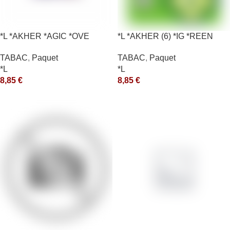
*L *AKHER *AGIC *OVE
*L *AKHER (6) *IG *REEN
10X50GR *aquet
TABAC
,
Paquet
TABAC
,
Paquet
*L
*L
8,85
€
8,85
€