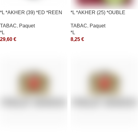
*L *AKHER (39) *ED *REEN
*L *AKHER (25) *OUBLE
*MASH 200GR *ce
*RUNCH 10X50GR *aquet
TABAC
,
Paquet
TABAC
,
Paquet
*L
*L
29,60
€
8,25
€