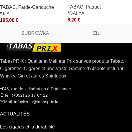
10X50GR *arde
TABAC
,
Paquet
TABAC
,
Farde-Cartouche
*DALYA
*JJA
6,20
€
105,00
€
ZUBROWKA
Zizi
TabasPRIX : Qualité et Meilleur Prix sur vos produits Tabac,
Cigarettes, Cigares et une Vaste Gamme d'Alcools incluant
Whisky, Gin et autres Spiritueux
45, rue de la libération à Dudelange
Tel: (+352) 26 17 64 22
Mail: infoclients@tabasprix.lu
ACTUALITÉS
Les cigares et la durabilité