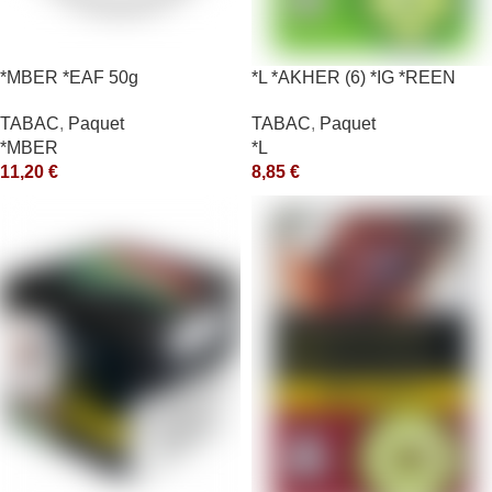
*MBER *EAF 50g
*L *AKHER (6) *IG *REEN
10X50GR *aquet
TABAC
,
Paquet
TABAC
,
Paquet
*MBER
*L
11,20
€
8,85
€