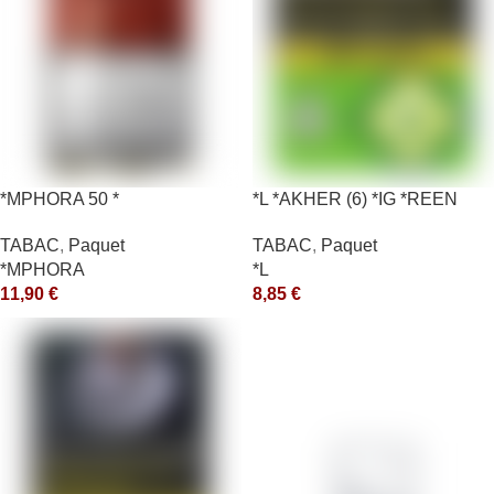
*MPHORA 50 *
*L *AKHER (6) *IG *REEN
10X50GR *aquet
TABAC
,
Paquet
TABAC
,
Paquet
*MPHORA
*L
11,90
€
8,85
€