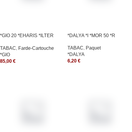
*GIO 20 *EHARIS *ILTER
*DALYA *I *MOR 50 *R
*OLD (10) *arde
TABAC
,
Paquet
TABAC
,
Farde-Cartouche
*DALYA
*GIO
6,20
€
85,00
€