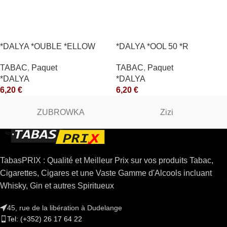
*DALYA *OUBLE *ELLOW
*DALYA *OOL 50 *R
*CE
TABAC
,
Paquet
TABAC
,
Paquet
*DALYA
*DALYA
6,20
€
6,20
€
ZUBROWKA
Zizi
TabasPRIX : Qualité et Meilleur Prix sur vos produits Tabac,
Cigarettes, Cigares et une Vaste Gamme d'Alcools incluant
Whisky, Gin et autres Spiritueux
45, rue de la libération à Dudelange
Tel: (+352) 26 17 64 22