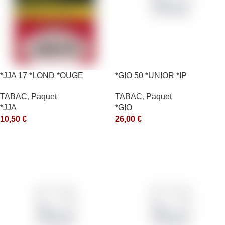
*JJA 17 *LOND *OUGE
*GIO 50 *UNIOR *IP
10X50GR *ce
TABAC
,
Paquet
TABAC
,
Paquet
*GIO
*JJA
26,00
€
10,50
€