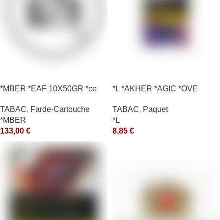
*MBER *EAF 10X50GR *ce
*L *AKHER *AGIC *OVE
TABAC
,
Farde-Cartouche
TABAC
,
Paquet
*MBER
*L
133,00
€
8,85
€