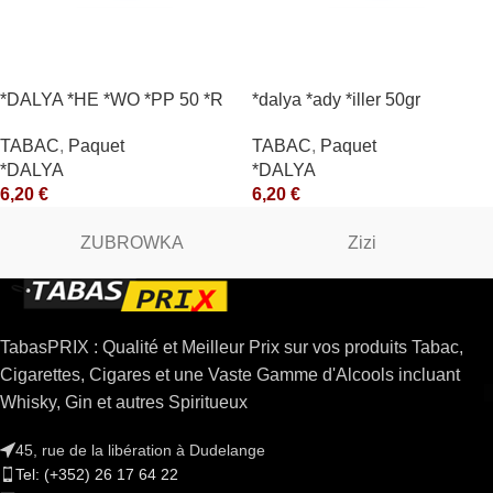
*DALYA *HE *WO *PP 50 *R
*dalya *ady *iller 50gr
TABAC
,
Paquet
TABAC
,
Paquet
*DALYA
*DALYA
6,20
€
6,20
€
ZUBROWKA
Zizi
TabasPRIX : Qualité et Meilleur Prix sur vos produits Tabac,
Cigarettes, Cigares et une Vaste Gamme d'Alcools incluant
Whisky, Gin et autres Spiritueux
45, rue de la libération à Dudelange
Tel: (+352) 26 17 64 22