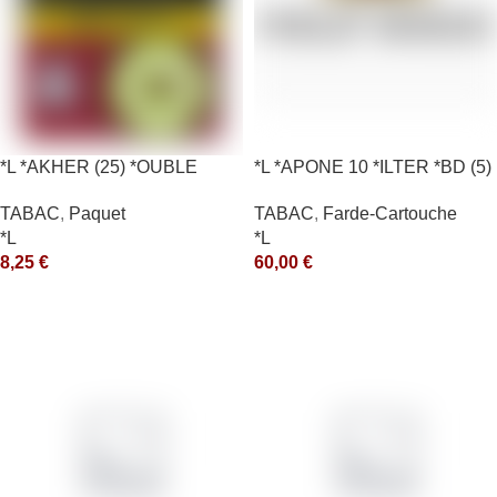
*L *AKHER (25) *OUBLE
*L *APONE 10 *ILTER *BD (5)
*RUNCH 10X50GR *aquet
*arde
TABAC
,
Paquet
TABAC
,
Farde-Cartouche
*L
*L
8,25
€
60,00
€