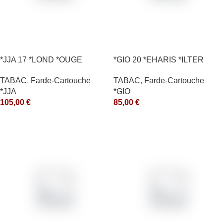
*JJA 17 *LOND *OUGE
*GIO 20 *EHARIS *ILTER
10X50GR *arde
*OLD (10) *arde
TABAC
,
Farde-Cartouche
TABAC
,
Farde-Cartouche
*JJA
*GIO
105,00
€
85,00
€