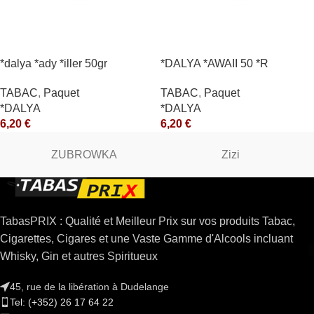
*dalya *ady *iller 50gr
*DALYA *AWAII 50 *R
TABAC
,
Paquet
TABAC
,
Paquet
*DALYA
*DALYA
6,20
€
6,20
€
ZUBROWKA
Zizi
TabasPRIX : Qualité et Meilleur Prix sur vos produits Tabac,
Cigarettes, Cigares et une Vaste Gamme d'Alcools incluant
Whisky, Gin et autres Spiritueux
45, rue de la libération à Dudelange
Tel: (+352) 26 17 64 22