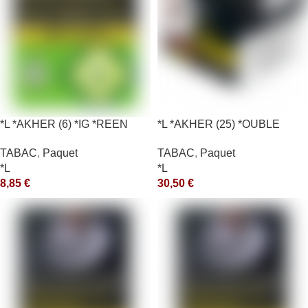
*L *AKHER (6) *IG *REEN
*L *AKHER (25) *OUBLE
10X50GR *aquet
*RUNCH 200GR *ce
TABAC
,
Paquet
TABAC
,
Paquet
*L
*L
8,85
€
30,50
€