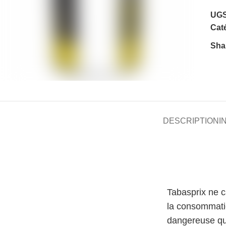
UGS
Caté
Sha
DESCRIPTION
I
Tabasprix ne 
la consommati
dangereuse qu