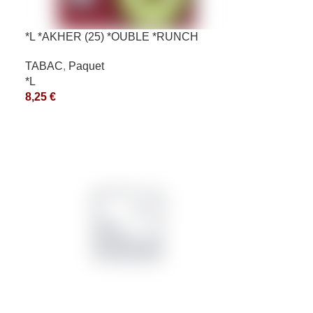
*L *AKHER (25) *OUBLE *RUNCH
10X50GR *aquet
TABAC
,
Paquet
*L
8,25
€