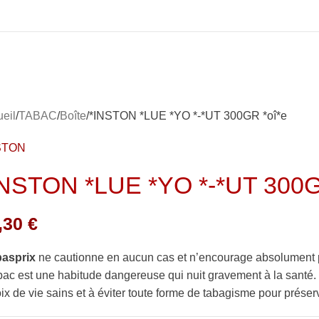
eil
TABAC
Boîte
*INSTON *LUE *YO *-*UT 300GR *oî*e
STON
INSTON *LUE *YO *-*UT 300G
,30
€
basprix
ne cautionne en aucun cas et n’encourage absolument 
bac est une habitude dangereuse qui nuit gravement à la sant
ix de vie sains et à éviter toute forme de tabagisme pour préserv