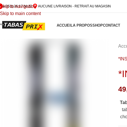
Skip to navigation
(+352) 26 17 64 22
AUCUNE LIVRAISON - RETRAIT AU MAGASIN
Skip to main content
ACCUEIL
A PROPOS
SHOP
CONTACT
Accu
*IN
*
49
Ta
ta
cho