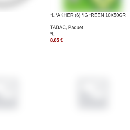
*L *AKHER (6) *IG *REEN 10X50GR
*aquet
TABAC
,
Paquet
*L
8,85
€