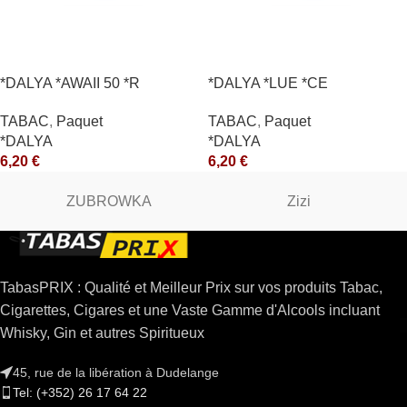
*DALYA *AWAII 50 *R
*DALYA *LUE *CE
TABAC
,
Paquet
TABAC
,
Paquet
*DALYA
*DALYA
6,20
€
6,20
€
ZUBROWKA
Zizi
TabasPRIX : Qualité et Meilleur Prix sur vos produits Tabac,
Cigarettes, Cigares et une Vaste Gamme d'Alcools incluant
Whisky, Gin et autres Spiritueux
45, rue de la libération à Dudelange
Tel: (+352) 26 17 64 22