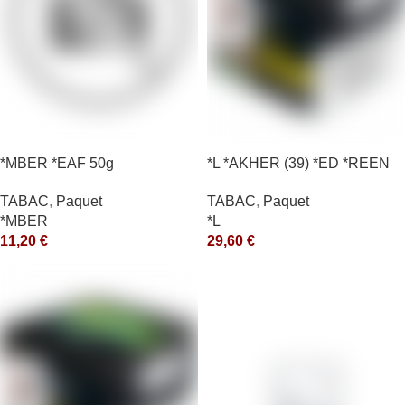
*MBER *EAF 50g
*L *AKHER (39) *ED *REEN
*MASH 200GR *ce
TABAC
,
Paquet
TABAC
,
Paquet
*MBER
*L
11,20
€
29,60
€