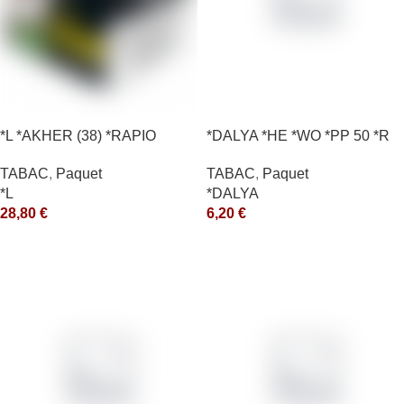
*L *AKHER (38) *RAPIO
*DALYA *HE *WO *PP 50 *R
*REEN 200GR *ce
TABAC
,
Paquet
TABAC
,
Paquet
*DALYA
*L
6,20
€
28,80
€