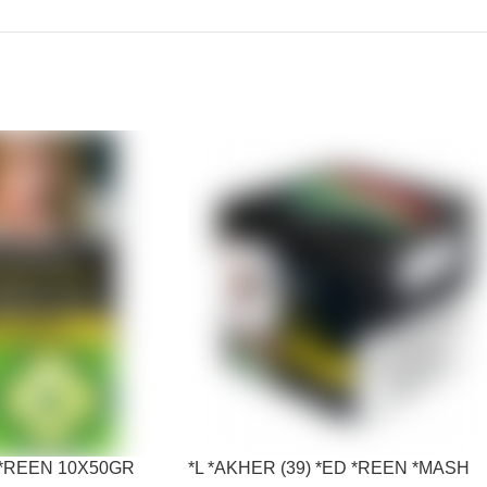
G *REEN 10X50GR
*L *AKHER (39) *ED *REEN *MASH