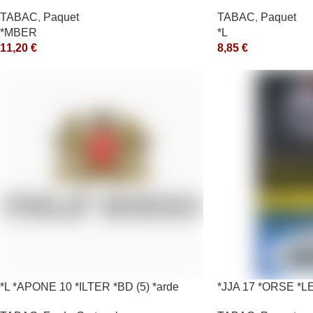
*aquet
TABAC
,
Paquet
TABAC
,
Paquet
*MBER
*L
11,20
€
8,85
€
*L *APONE 10 *ILTER *BD (5) *arde
*JJA 17 *ORSE *L