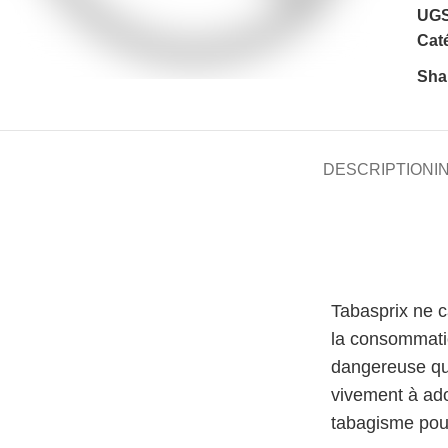
UGS
Caté
Sha
DESCRIPTION
I
Tabasprix ne 
la consommati
dangereuse qu
vivement à ado
tabagisme pour