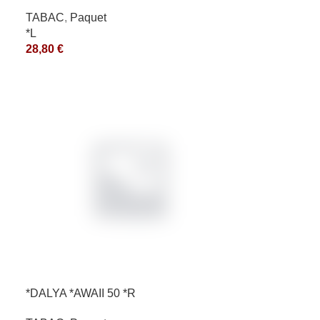
*ce
TABAC
,
Paquet
*L
28,80
€
*DALYA *AWAII 50 *R