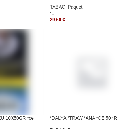
200GR *ce
TABAC
,
Paquet
*L
29,60
€
EU 10X50GR *ce
*DALYA *TRAW *ANA *CE 50 *R