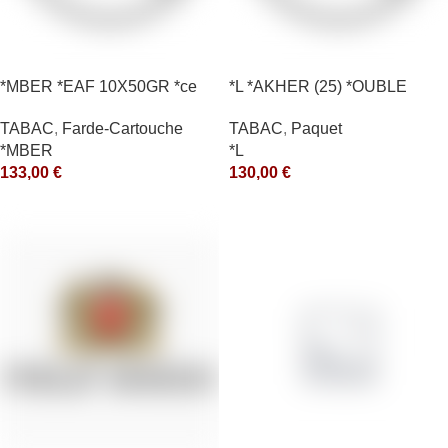
*MBER *EAF 10X50GR *ce
*L *AKHER (25) *OUBLE
*RUNCH 1KG *ce
TABAC
,
Farde-Cartouche
TABAC
,
Paquet
*MBER
*L
133,00
€
130,00
€