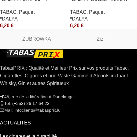
*CE
TABAC
,
Paquet
TABAC
,
Paquet
*DALYA
*DALYA
6,20
€
6,20
€
ZUBROWKA
Zizi
TabasPRIX : Qualité et Meilleur Prix sur vos produits Tabac,
Cigarettes, Cigares et une Vaste Gamme d'Alcools incluant
Whisky, Gin et autres Spiritueux
45, rue de la libération à Dudelange
Tel: (+352) 26 17 64 22
Mail: infoclients@tabasprix.lu
ACTUALITÉS
Les cigares et la durabilité