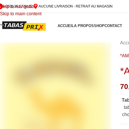
Skip to navigation
(+352) 26 17 64 22
AUCUNE LIVRAISON - RETRAIT AU MAGASIN
Skip to main content
ACCUEIL
A PROPOS
SHOP
CONTACT
Accu
*AM
*
70
Ta
ta
cho