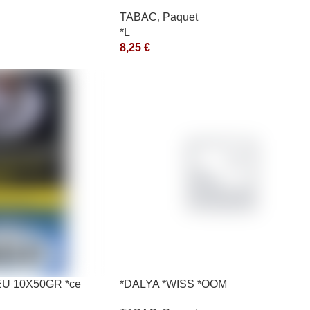
10X50GR *aquet
TABAC
,
Paquet
*L
8,25
€
EU 10X50GR *ce
*DALYA *WISS *OOM