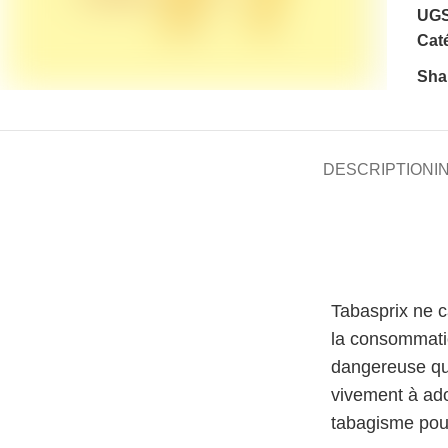
UGS
Caté
Sha
DESCRIPTION
I
Tabasprix ne 
la consommati
dangereuse qu
vivement à ado
tabagisme pour