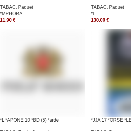
*ce
TABAC
,
Paquet
TABAC
,
Paquet
*MPHORA
*L
11,90
€
130,00
€
*L *APONE 10 *BD (5) *arde
*JJA 17 *ORSE *L