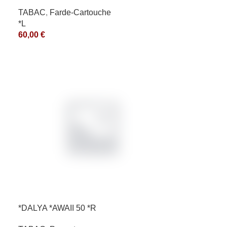
TABAC
,
Farde-Cartouche
*L
60,00
€
*DALYA *AWAII 50 *R