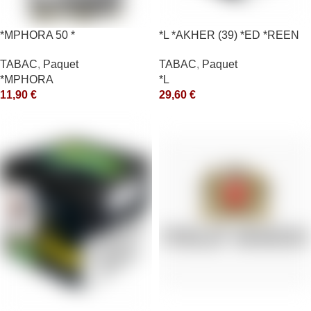
*MPHORA 50 *
*L *AKHER (39) *ED *REEN
*MASH 200GR *ce
TABAC
,
Paquet
TABAC
,
Paquet
*MPHORA
*L
11,90
€
29,60
€