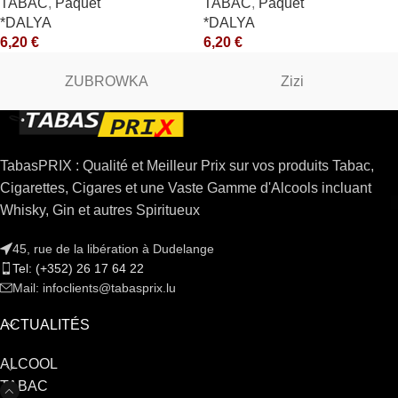
TABAC
,
Paquet
TABAC
,
Paquet
*DALYA
*DALYA
6,20
€
6,20
€
ZUBROWKA
Zizi
TabasPRIX : Qualité et Meilleur Prix sur vos produits Tabac,
Cigarettes, Cigares et une Vaste Gamme d'Alcools incluant
Whisky, Gin et autres Spiritueux
45, rue de la libération à Dudelange
Tel: (+352) 26 17 64 22
Mail: infoclients@tabasprix.lu
ACTUALITÉS
ALCOOL
TABAC