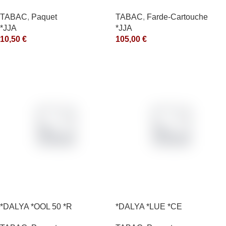
10X50GR *ce
10X50GR *arde
TABAC
,
Paquet
TABAC
,
Farde-Cartouche
*JJA
*JJA
10,50
€
105,00
€
*DALYA *OOL 50 *R
*DALYA *LUE *CE