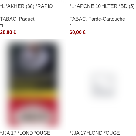
*L *AKHER (38) *RAPIO
*L *APONE 10 *ILTER *BD (5)
*REEN 200GR *ce
*arde
TABAC
,
Paquet
TABAC
,
Farde-Cartouche
*L
*L
28,80
€
60,00
€
*JJA 17 *LOND *OUGE
*JJA 17 *LOND *OUGE