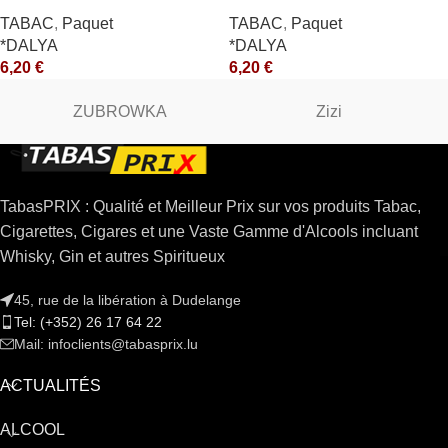
*R
TABAC
,
Paquet
TABAC
,
Paquet
*DALYA
*DALYA
6,20
€
6,20
€
ZUBROWKA
Zizi
TabasPRIX : Qualité et Meilleur Prix sur vos produits Tabac,
Cigarettes, Cigares et une Vaste Gamme d'Alcools incluant
Whisky, Gin et autres Spiritueux
45, rue de la libération à Dudelange
Tel: (+352) 26 17 64 22
Mail: infoclients@tabasprix.lu
ACTUALITÉS
ALCOOL