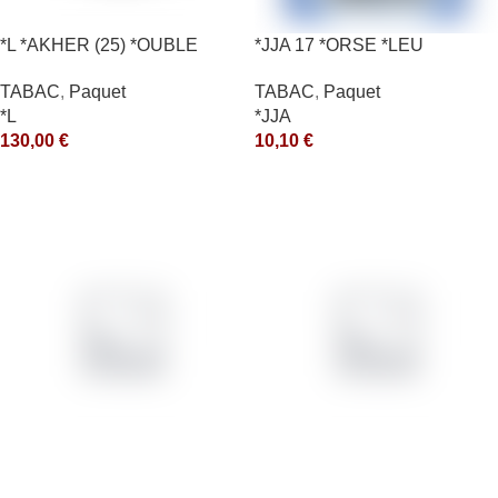
*L *AKHER (25) *OUBLE
*JJA 17 *ORSE *LEU
*RUNCH 1KG *ce
10X50GR *ce
TABAC
,
Paquet
TABAC
,
Paquet
*L
*JJA
130,00
€
10,10
€