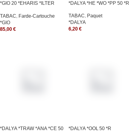
*GIO 20 *EHARIS *ILTER
*DALYA *HE *WO *PP 50 *R
*OLD (10) *arde
TABAC
,
Paquet
TABAC
,
Farde-Cartouche
*DALYA
*GIO
6,20
€
85,00
€
*DALYA *TRAW *ANA *CE 50
*DALYA *OOL 50 *R