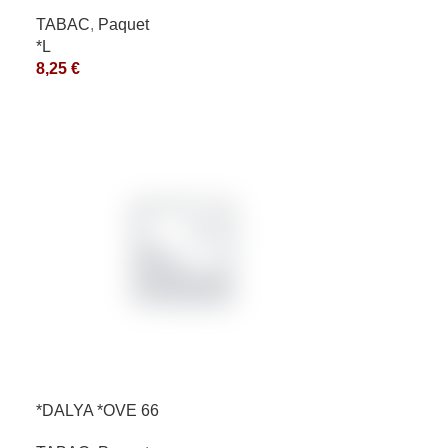
10X50GR *aquet
TABAC
,
Paquet
*L
8,25
€
*DALYA *OVE 66