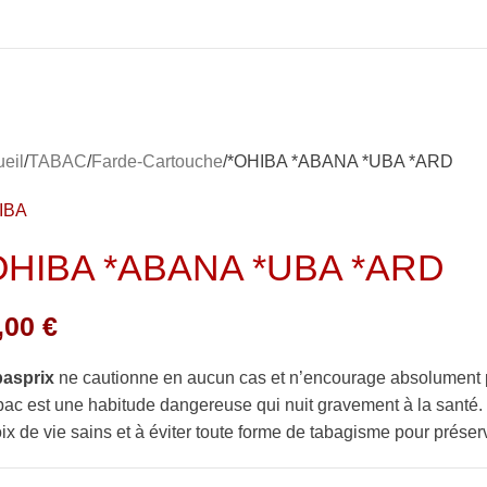
eil
TABAC
Farde-Cartouche
*OHIBA *ABANA *UBA *ARD
IBA
OHIBA *ABANA *UBA *ARD
,00
€
basprix
ne cautionne en aucun cas et n’encourage absolument 
bac est une habitude dangereuse qui nuit gravement à la sant
ix de vie sains et à éviter toute forme de tabagisme pour préserv