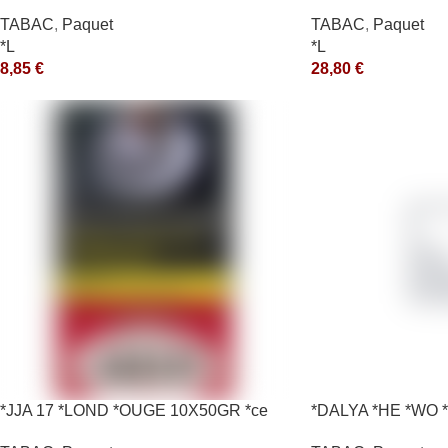
*ce
TABAC
,
Paquet
TABAC
,
Paquet
*L
*L
8,85
€
28,80
€
*JJA 17 *LOND *OUGE 10X50GR *ce
*DALYA *HE *WO *