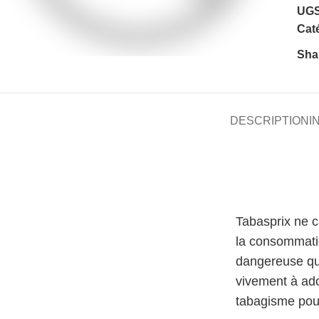
UGS
Caté
Sha
DESCRIPTION
I
Tabasprix ne 
la consommati
dangereuse qu
vivement à ado
tabagisme pour