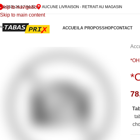
Skip to navigation
(+352) 26 17 64 22
AUCUNE LIVRAISON - RETRAIT AU MAGASIN
Skip to main content
ACCUEIL
A PROPOS
SHOP
CONTACT
Accu
*OH
*
78
Ta
ta
cho