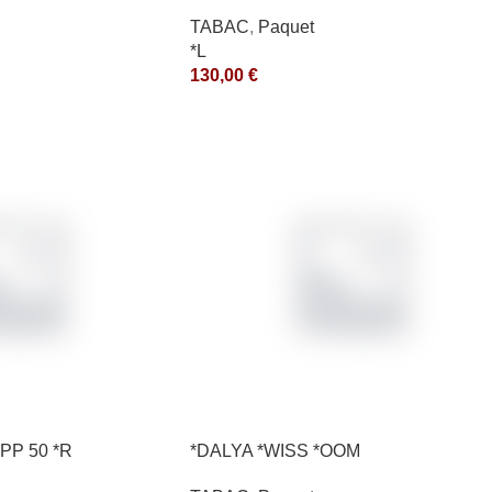
*ce
TABAC
,
Paquet
*L
130,00
€
PP 50 *R
*DALYA *WISS *OOM