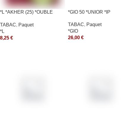
*L *AKHER (25) *OUBLE
*GIO 50 *UNIOR *IP
*RUNCH 10X50GR *aquet
TABAC
,
Paquet
TABAC
,
Paquet
*GIO
*L
26,00
€
8,25
€