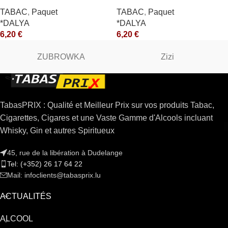
*CE
TABAC
,
Paquet
TABAC
,
Paquet
*DALYA
*DALYA
6,20
€
6,20
€
ZUBROWKA
Zizi
TabasPRIX : Qualité et Meilleur Prix sur vos produits Tabac,
Cigarettes, Cigares et une Vaste Gamme d'Alcools incluant
Whisky, Gin et autres Spiritueux
45, rue de la libération à Dudelange
Tel: (+352) 26 17 64 22
Mail: infoclients@tabasprix.lu
ACTUALITÉS
ALCOOL