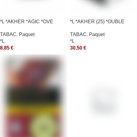
*L *AKHER *AGIC *OVE
*L *AKHER (25) *OUBLE
*RUNCH 200GR *ce
TABAC
,
Paquet
TABAC
,
Paquet
*L
*L
8,85
€
30,50
€