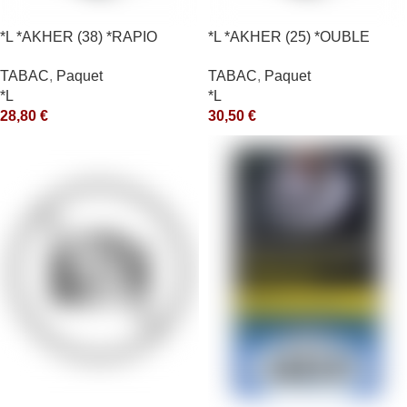
*L *AKHER (38) *RAPIO
*L *AKHER (25) *OUBLE
*REEN 200GR *ce
*RUNCH 200GR *ce
TABAC
,
Paquet
TABAC
,
Paquet
*L
*L
28,80
€
30,50
€