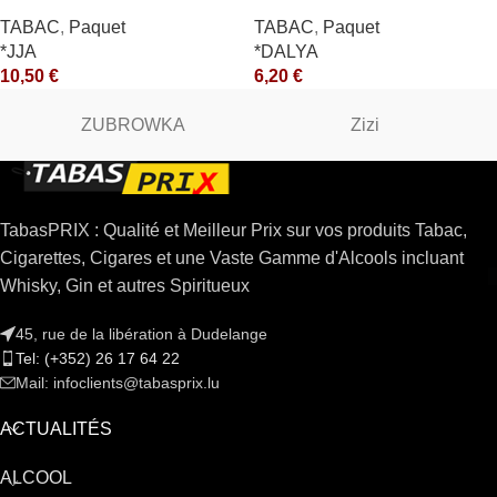
10X50GR *ce
*CE
TABAC
,
Paquet
TABAC
,
Paquet
*JJA
*DALYA
10,50
€
6,20
€
ZUBROWKA
Zizi
TabasPRIX : Qualité et Meilleur Prix sur vos produits Tabac,
Cigarettes, Cigares et une Vaste Gamme d'Alcools incluant
Whisky, Gin et autres Spiritueux
45, rue de la libération à Dudelange
Tel: (+352) 26 17 64 22
Mail: infoclients@tabasprix.lu
ACTUALITÉS
ALCOOL