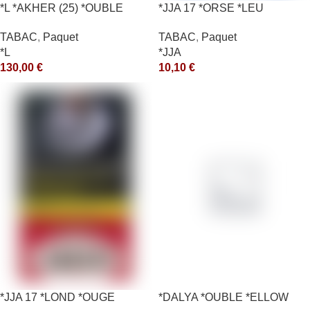
*L *AKHER (25) *OUBLE
*JJA 17 *ORSE *LEU
*RUNCH 1KG *ce
10X50GR *ce
TABAC
,
Paquet
TABAC
,
Paquet
*L
*JJA
130,00
€
10,10
€
*JJA 17 *LOND *OUGE
*DALYA *OUBLE *ELLOW