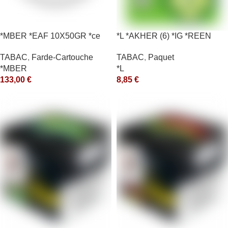
*MBER *EAF 10X50GR *ce
*L *AKHER (6) *IG *REEN
10X50GR *aquet
TABAC
,
Farde-Cartouche
TABAC
,
Paquet
*MBER
*L
133,00
€
8,85
€