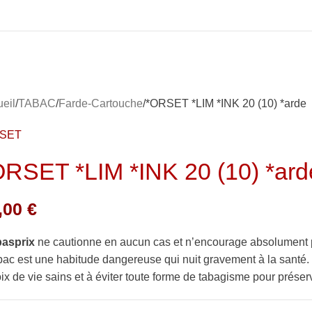
eil
TABAC
Farde-Cartouche
*ORSET *LIM *INK 20 (10) *arde
RSET
ORSET *LIM *INK 20 (10) *ard
,00
€
basprix
ne cautionne en aucun cas et n’encourage absolument 
bac est une habitude dangereuse qui nuit gravement à la sant
ix de vie sains et à éviter toute forme de tabagisme pour préserv