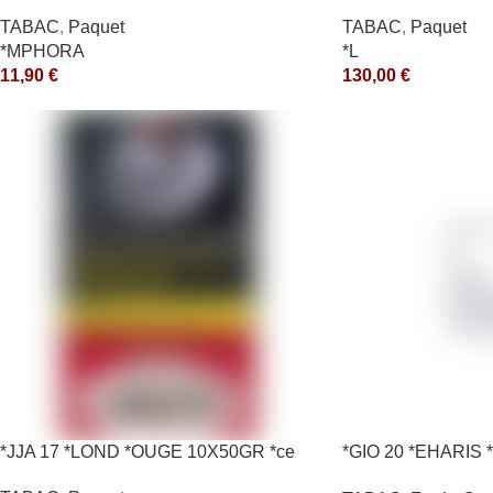
*ce
TABAC
,
Paquet
TABAC
,
Paquet
*MPHORA
*L
11,90
€
130,00
€
*JJA 17 *LOND *OUGE 10X50GR *ce
*GIO 20 *EHARIS *
*arde