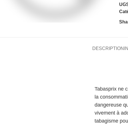
UGS
Caté
Sha
DESCRIPTION
I
Tabasprix ne 
la consommati
dangereuse qu
vivement à ado
tabagisme pour