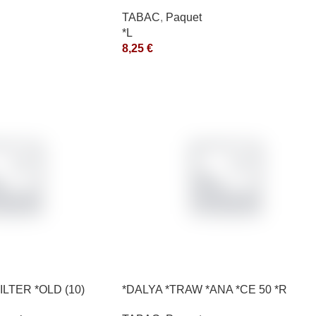
10X50GR *aquet
TABAC
,
Paquet
*L
8,25
€
ILTER *OLD (10)
*DALYA *TRAW *ANA *CE 50 *R