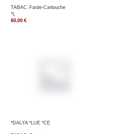
TABAC
,
Farde-Cartouche
*L
60,00
€
*DALYA *LUE *CE