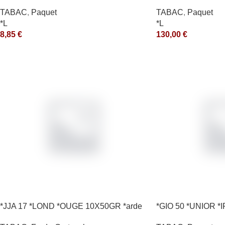
*ce
TABAC
,
Paquet
TABAC
,
Paquet
*L
*L
8,85
€
130,00
€
*JJA 17 *LOND *OUGE 10X50GR *arde
*GIO 50 *UNIOR *I