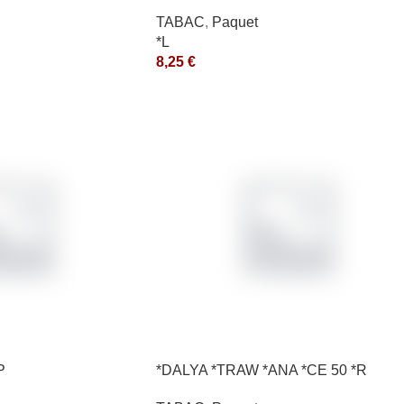
10X50GR *aquet
TABAC
,
Paquet
*L
8,25
€
P
*DALYA *TRAW *ANA *CE 50 *R