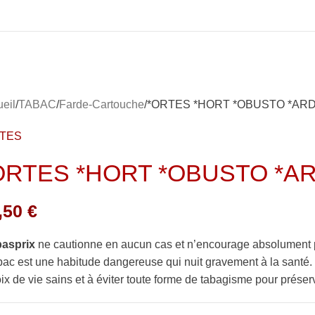
eil
TABAC
Farde-Cartouche
*ORTES *HORT *OBUSTO *AR
RTES
ORTES *HORT *OBUSTO *A
,50
€
basprix
ne cautionne en aucun cas et n’encourage absolument 
bac est une habitude dangereuse qui nuit gravement à la sant
ix de vie sains et à éviter toute forme de tabagisme pour préserv