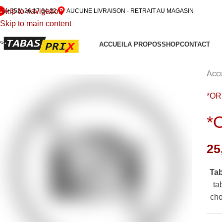
Skip to navigation
(+352) 26 17 64 22
AUCUNE LIVRAISON - RETRAIT AU MAGASIN
Skip to main content
ACCUEIL
A PROPOS
SHOP
CONTACT
Accu
*O
*
25
Ta
ta
cho