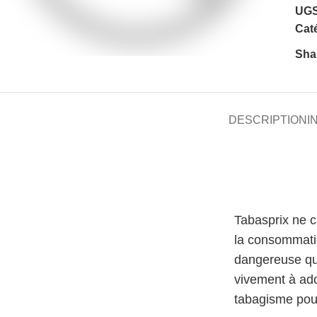
UGS
Caté
Sha
DESCRIPTION
I
Tabasprix ne 
la consommati
dangereuse qu
vivement à ado
tabagisme pour