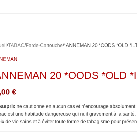
eil
TABAC
Farde-Cartouche
*ANNEMAN 20 *OODS *OLD *ILTE
NNEMAN
ANNEMAN 20 *OODS *OLD *IL
,00
€
basprix
ne cautionne en aucun cas et n’encourage absolument 
bac est une habitude dangereuse qui nuit gravement à la sant
ix de vie sains et à éviter toute forme de tabagisme pour préserv