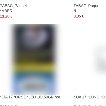
TABAC
,
Paquet
TABAC
,
Paquet
*MBER
*L
11,20
€
8,85
€
*JJA 17 *ORSE *LEU 10X50GR *ce
*JJA 17 *LOND *O