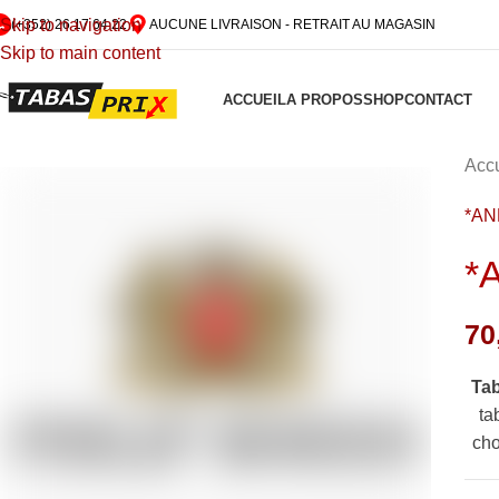
Skip to navigation
(+352) 26 17 64 22
AUCUNE LIVRAISON - RETRAIT AU MAGASIN
Skip to main content
ACCUEIL
A PROPOS
SHOP
CONTACT
Accu
*A
*
70
Ta
ta
cho