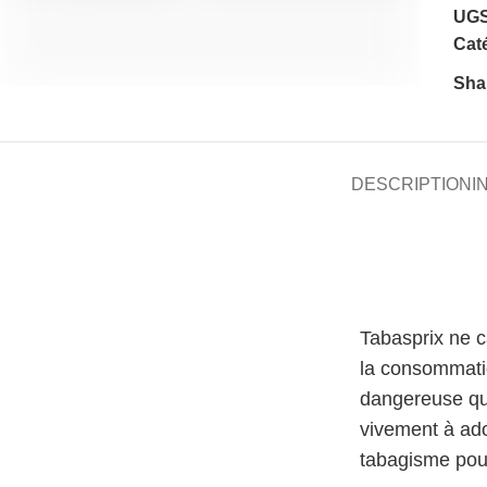
UGS
Caté
Sha
DESCRIPTION
I
Tabasprix ne 
la consommati
dangereuse qu
vivement à ado
tabagisme pour