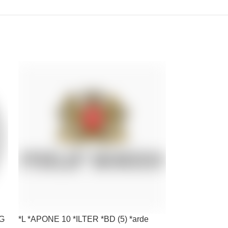
KG
*L *APONE 10 *ILTER *BD (5) *arde