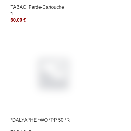
TABAC
,
Farde-Cartouche
*L
60,00
€
*DALYA *HE *WO *PP 50 *R