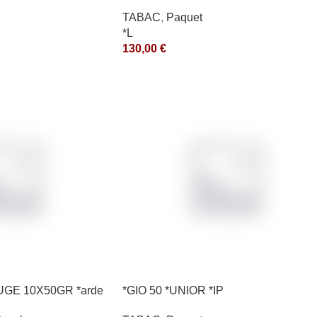
*ce
TABAC
,
Paquet
*L
130,00
€
UGE 10X50GR *arde
*GIO 50 *UNIOR *IP