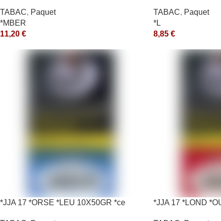
TABAC
,
Paquet
TABAC
,
Paquet
*MBER
*L
11,20
€
8,85
€
*JJA 17 *ORSE *LEU 10X50GR *ce
*JJA 17 *LOND *