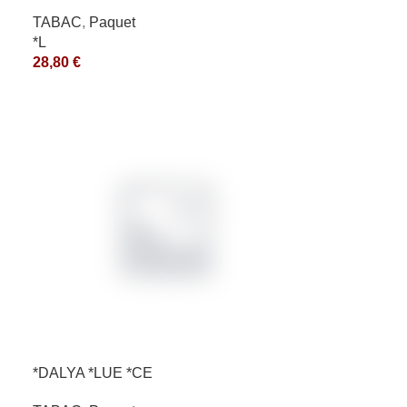
*ce
TABAC
,
Paquet
*L
28,80
€
*DALYA *LUE *CE