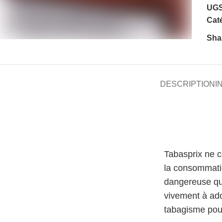
UGS
Caté
Sha
DESCRIPTION
I
Tabasprix ne 
la consommati
dangereuse qu
vivement à ado
tabagisme pour