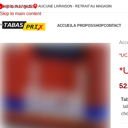
Skip to navigation
(+352) 26 17 64 22
AUCUNE LIVRAISON - RETRAIT AU MAGASIN
Skip to main content
ACCUEIL
A PROPOS
SHOP
CONTACT
Accu
*UC
*
52
Ta
ta
cho