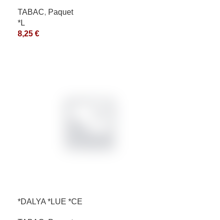
10X50GR *aquet
TABAC
,
Paquet
*L
8,25
€
*DALYA *LUE *CE