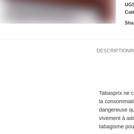
UGS
Caté
Sha
DESCRIPTION
I
Tabasprix ne 
la consommati
dangereuse qu
vivement à ado
tabagisme pour