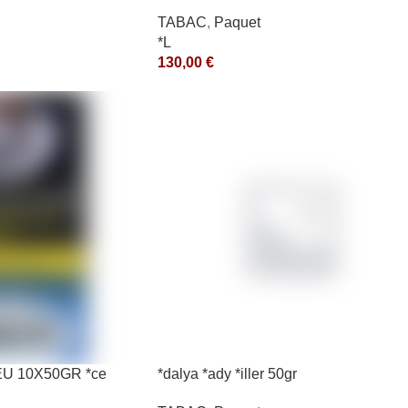
*ce
TABAC
,
Paquet
*L
130,00
€
EU 10X50GR *ce
*dalya *ady *iller 50gr