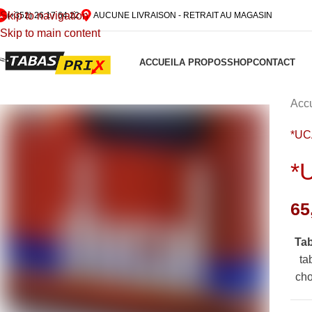
Skip to navigation
(+352) 26 17 64 22
AUCUNE LIVRAISON - RETRAIT AU MAGASIN
Skip to main content
ACCUEIL
A PROPOS
SHOP
CONTACT
Accu
*UC
*
65
Ta
ta
cho