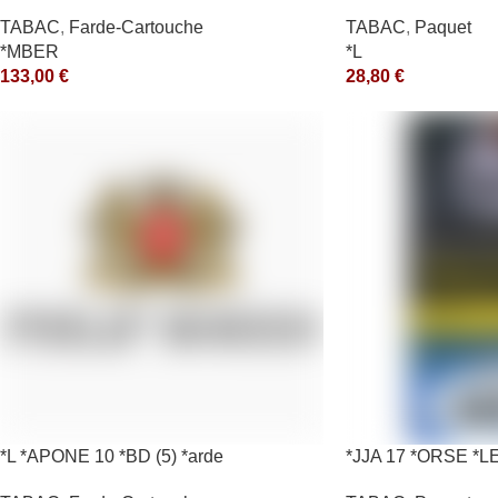
*ce
TABAC
,
Farde-Cartouche
TABAC
,
Paquet
*MBER
*L
133,00
€
28,80
€
*L *APONE 10 *BD (5) *arde
*JJA 17 *ORSE *L