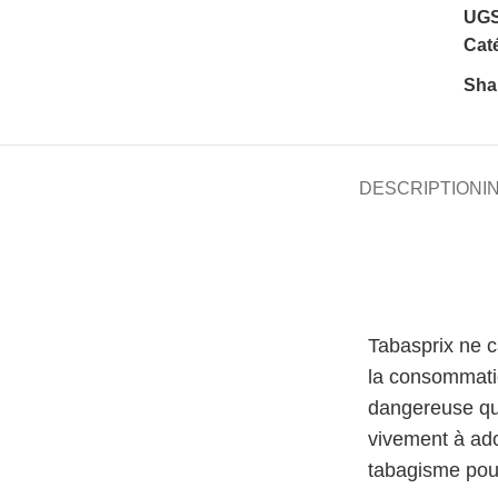
UGS
Caté
Sha
DESCRIPTION
I
Tabasprix ne 
la consommati
dangereuse qu
vivement à ado
tabagisme pour