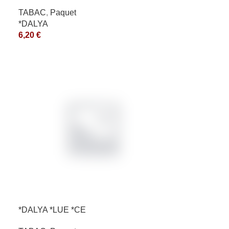
TABAC
,
Paquet
*DALYA
6,20
€
*DALYA *LUE *CE