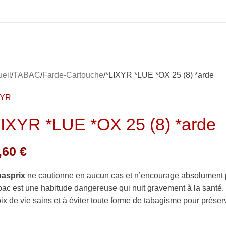
eil
TABAC
Farde-Cartouche
*LIXYR *LUE *OX 25 (8) *arde
XYR
LIXYR *LUE *OX 25 (8) *arde
,60
€
basprix
ne cautionne en aucun cas et n’encourage absolument 
bac est une habitude dangereuse qui nuit gravement à la sant
ix de vie sains et à éviter toute forme de tabagisme pour préserv