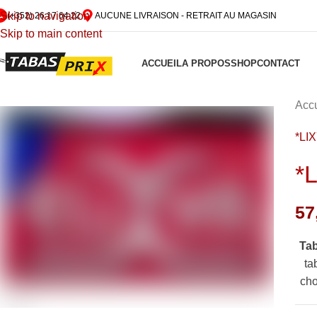
Skip to navigation
(+352) 26 17 64 22
AUCUNE LIVRAISON - RETRAIT AU MAGASIN
Skip to main content
ACCUEIL
A PROPOS
SHOP
CONTACT
Accu
*LI
*
57
Ta
ta
cho