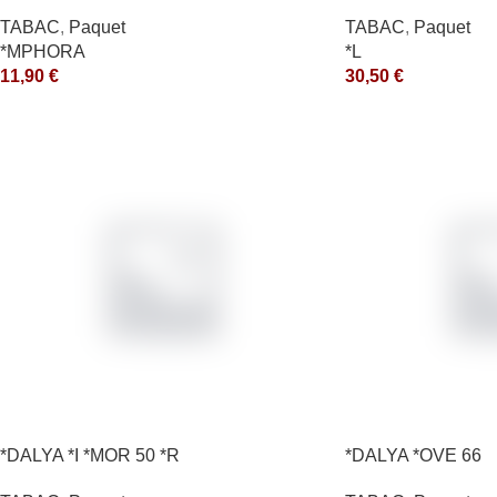
200GR *ce
TABAC
,
Paquet
TABAC
,
Paquet
*MPHORA
*L
11,90
€
30,50
€
*DALYA *I *MOR 50 *R
*DALYA *OVE 66