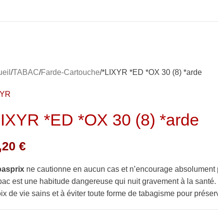
eil
TABAC
Farde-Cartouche
*LIXYR *ED *OX 30 (8) *arde
XYR
LIXYR *ED *OX 30 (8) *arde
,20
€
basprix
ne cautionne en aucun cas et n’encourage absolument 
bac est une habitude dangereuse qui nuit gravement à la sant
ix de vie sains et à éviter toute forme de tabagisme pour préserv