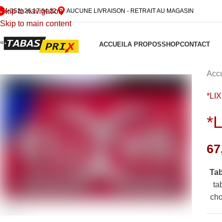
Skip to navigation
(+352) 26 17 64 22
AUCUNE LIVRAISON - RETRAIT AU MAGASIN
Skip to main content
ACCUEIL
A PROPOS
SHOP
CONTACT
Accu
*LI
*
67
Ta
ta
cho