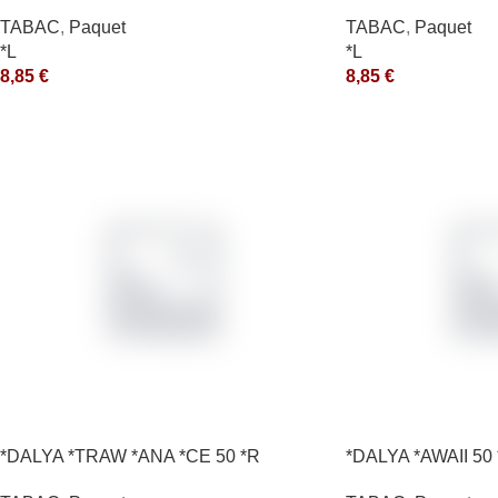
*aquet
TABAC
,
Paquet
TABAC
,
Paquet
*L
*L
8,85
€
8,85
€
*DALYA *TRAW *ANA *CE 50 *R
*DALYA *AWAII 50