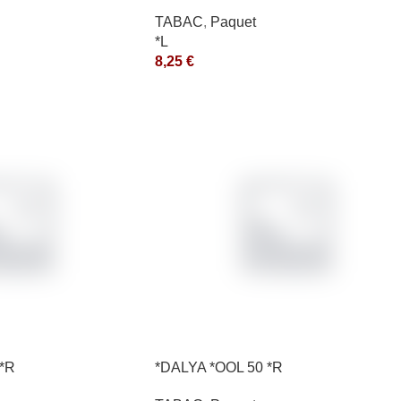
10X50GR *aquet
TABAC
,
Paquet
*L
8,25
€
 *R
*DALYA *OOL 50 *R