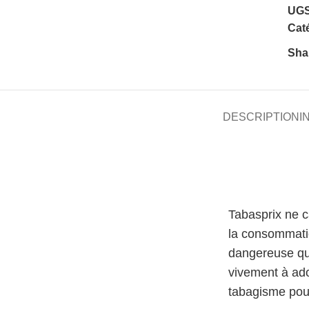
UGS
Caté
Sha
DESCRIPTION
I
Tabasprix ne 
la consommati
dangereuse qu
vivement à ado
tabagisme pour