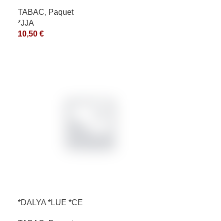
TABAC
,
Paquet
*JJA
10,50
€
*DALYA *LUE *CE