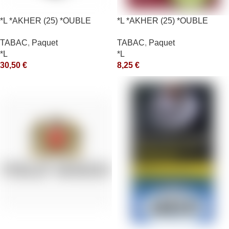
*L *AKHER (25) *OUBLE
*L *AKHER (25) *OUBLE
*RUNCH 200GR *ce
*RUNCH 10X50GR *aquet
TABAC
,
Paquet
TABAC
,
Paquet
*L
*L
30,50
€
8,25
€