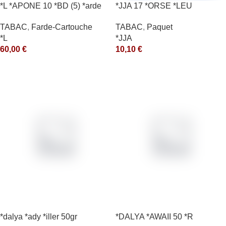
*L *APONE 10 *BD (5) *arde
*JJA 17 *ORSE *LEU
10X50GR *ce
TABAC
,
Farde-Cartouche
TABAC
,
Paquet
*L
*JJA
60,00
€
10,10
€
*dalya *ady *iller 50gr
*DALYA *AWAII 50 *R