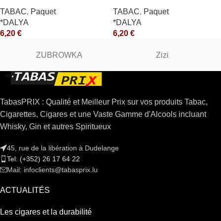
TABAC
,
Paquet
TABAC
,
Paquet
*DALYA
*DALYA
6,20
€
6,20
€
ZUBROWKA
Zizi
TabasPRIX : Qualité et Meilleur Prix sur vos produits Tabac,
Cigarettes, Cigares et une Vaste Gamme d'Alcools incluant
Whisky, Gin et autres Spiritueux
45, rue de la libération à Dudelange
Tel: (+352) 26 17 64 22
Mail: infoclients@tabasprix.lu
ACTUALITÉS
Les cigares et la durabilité