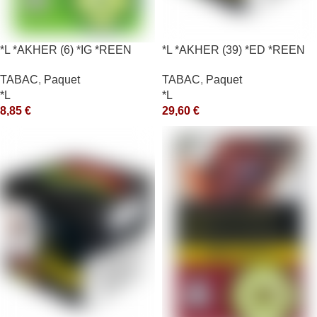
*L *AKHER (6) *IG *REEN
*L *AKHER (39) *ED *REEN
10X50GR *aquet
*MASH 200GR *ce
TABAC
,
Paquet
TABAC
,
Paquet
*L
*L
8,85
€
29,60
€