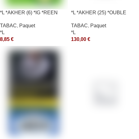
*L *AKHER (6) *IG *REEN
*L *AKHER (25) *OUBLE
10X50GR *aquet
*RUNCH 1KG *ce
TABAC
,
Paquet
TABAC
,
Paquet
*L
*L
8,85
€
130,00
€