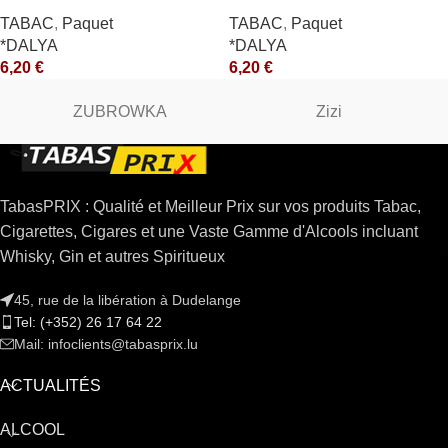
TABAC
,
Paquet
TABAC
,
Paquet
*DALYA
*DALYA
6,20
€
6,20
€
ZUBROWKA
Zizi
TabasPRIX : Qualité et Meilleur Prix sur vos produits Tabac,
Cigarettes, Cigares et une Vaste Gamme d'Alcools incluant
Whisky, Gin et autres Spiritueux
45, rue de la libération à Dudelange
Tel: (+352) 26 17 64 22
Mail: infoclients@tabasprix.lu
ACTUALITÉS
ALCOOL