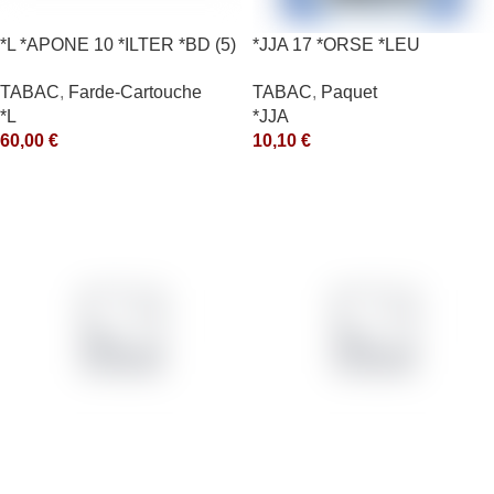
*L *APONE 10 *ILTER *BD (5)
*JJA 17 *ORSE *LEU
*arde
10X50GR *ce
TABAC
,
Farde-Cartouche
TABAC
,
Paquet
*L
*JJA
60,00
€
10,10
€