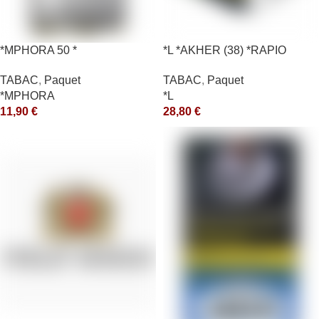
*MPHORA 50 *
*L *AKHER (38) *RAPIO
*REEN 200GR *ce
TABAC
,
Paquet
TABAC
,
Paquet
*MPHORA
*L
11,90
€
28,80
€