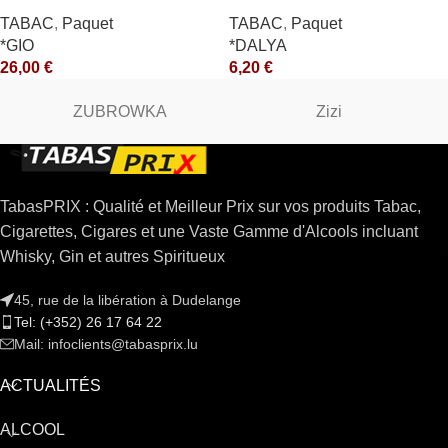
TABAC
,
Paquet
TABAC
,
Paquet
*GIO
*DALYA
26,00
€
6,20
€
ZUBROWKA
Zizi
TabasPRIX : Qualité et Meilleur Prix sur vos produits Tabac,
Cigarettes, Cigares et une Vaste Gamme d'Alcools incluant
Whisky, Gin et autres Spiritueux
45, rue de la libération à Dudelange
Tel: (+352) 26 17 64 22
Mail: infoclients@tabasprix.lu
ACTUALITÉS
ALCOOL