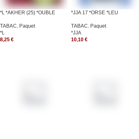
*L *AKHER (25) *OUBLE
*JJA 17 *ORSE *LEU
*RUNCH 10X50GR *aquet
10X50GR *ce
TABAC
,
Paquet
TABAC
,
Paquet
*L
*JJA
8,25
€
10,10
€