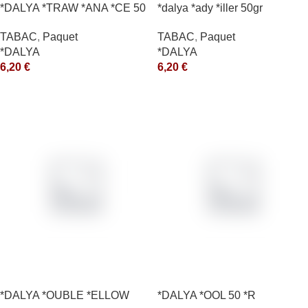
*DALYA *TRAW *ANA *CE 50
*dalya *ady *iller 50gr
*R
TABAC
,
Paquet
TABAC
,
Paquet
*DALYA
*DALYA
6,20
€
6,20
€
*DALYA *OUBLE *ELLOW
*DALYA *OOL 50 *R