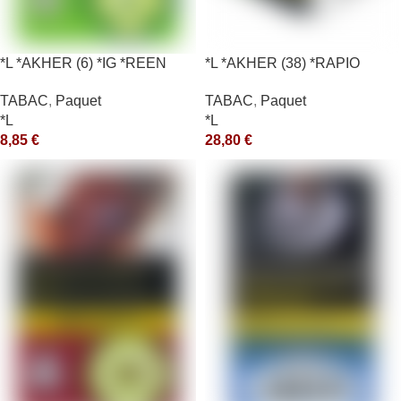
*L *AKHER (6) *IG *REEN
*L *AKHER (38) *RAPIO
10X50GR *aquet
*REEN 200GR *ce
TABAC
,
Paquet
TABAC
,
Paquet
*L
*L
8,85
€
28,80
€