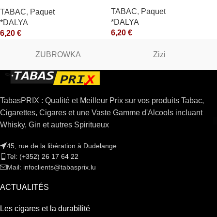
*CE
TABAC
,
Paquet
TABAC
,
Paquet
*DALYA
*DALYA
6,20
€
6,20
€
ZUBROWKA
Zizi
TabasPRIX : Qualité et Meilleur Prix sur vos produits Tabac,
Cigarettes, Cigares et une Vaste Gamme d'Alcools incluant
Whisky, Gin et autres Spiritueux
45, rue de la libération à Dudelange
Tel: (+352) 26 17 64 22
Mail: infoclients@tabasprix.lu
ACTUALITÉS
Les cigares et la durabilité