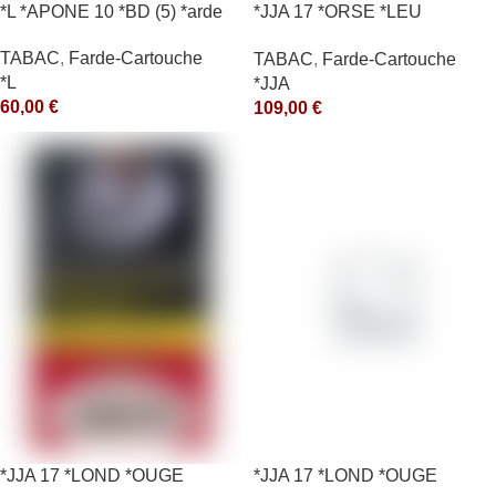
*L *APONE 10 *BD (5) *arde
*JJA 17 *ORSE *LEU
10X50GR *arde
TABAC
,
Farde-Cartouche
TABAC
,
Farde-Cartouche
*L
*JJA
60,00
€
109,00
€
*JJA 17 *LOND *OUGE
*JJA 17 *LOND *OUGE