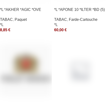
*L *AKHER *AGIC *OVE
*L *APONE 10 *ILTER *BD (5)
*arde
TABAC
,
Paquet
TABAC
,
Farde-Cartouche
*L
*L
8,85
€
60,00
€