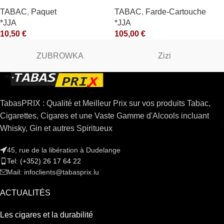
10X50GR *ce
10X50GR *arde
TABAC
,
Paquet
TABAC
,
Farde-Cartouche
*JJA
*JJA
10,50
€
105,00
€
ZUBROWKA
Zizi
TabasPRIX : Qualité et Meilleur Prix sur vos produits Tabac,
Cigarettes, Cigares et une Vaste Gamme d'Alcools incluant
Whisky, Gin et autres Spiritueux
45, rue de la libération à Dudelange
Tel: (+352) 26 17 64 22
Mail: infoclients@tabasprix.lu
ACTUALITÉS
Les cigares et la durabilité