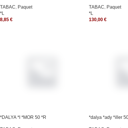
*ce
TABAC
,
Paquet
TABAC
,
Paquet
*L
*L
8,85
€
130,00
€
*DALYA *I *MOR 50 *R
*dalya *ady *iller 5