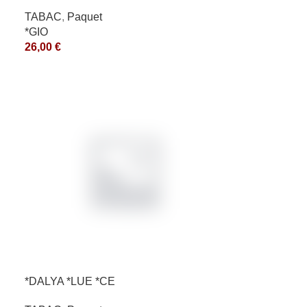
TABAC
,
Paquet
*GIO
26,00
€
*DALYA *LUE *CE