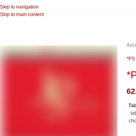
Skip to navigation
Skip to main content
Accu
*PS
*
62
Ta
ta
cho