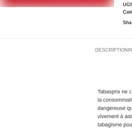
UGS
Caté
Sha
DESCRIPTION
I
Tabasprix ne 
la consommati
dangereuse qu
vivement à ado
tabagisme pour