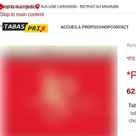
Skip to navigation
(+352) 26 17 64 22
AUCUNE LIVRAISON - RETRAIT AU MAGASIN
Skip to main content
ACCUEIL
A PROPOS
SHOP
CONTACT
Accu
*PS
*
62
Ta
ta
cho