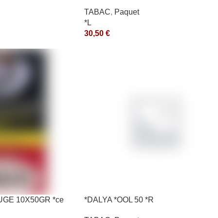
200GR *ce
TABAC
,
Paquet
*L
30,50
€
OUGE 10X50GR *ce
*DALYA *OOL 50 *R