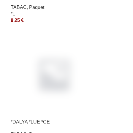
10X50GR *aquet
TABAC
,
Paquet
*L
8,25
€
*DALYA *LUE *CE