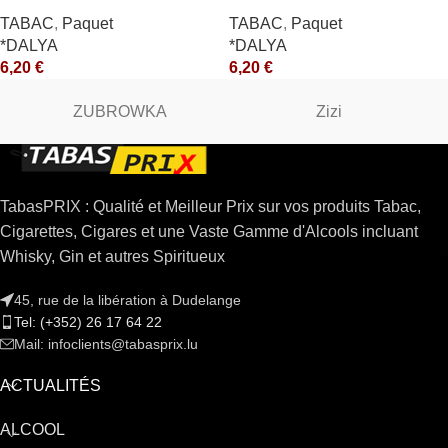
TABAC
,
Paquet
TABAC
,
Paquet
*DALYA
*DALYA
6,20
€
6,20
€
ZUBROWKA
Zizi
TabasPRIX : Qualité et Meilleur Prix sur vos produits Tabac,
Cigarettes, Cigares et une Vaste Gamme d'Alcools incluant
Whisky, Gin et autres Spiritueux
45, rue de la libération à Dudelange
Tel: (+352) 26 17 64 22
Mail: infoclients@tabasprix.lu
ACTUALITÉS
ALCOOL