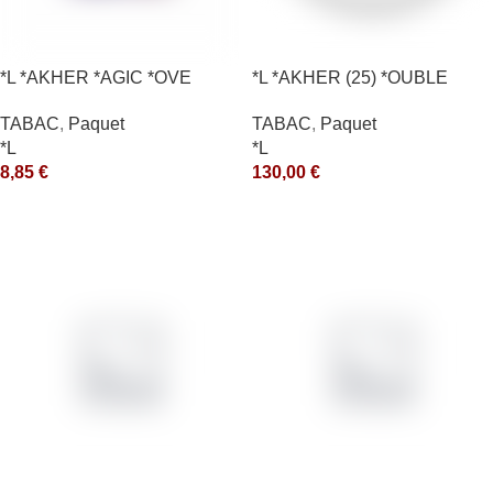
*L *AKHER *AGIC *OVE
*L *AKHER (25) *OUBLE
*RUNCH 1KG *ce
TABAC
,
Paquet
TABAC
,
Paquet
*L
*L
8,85
€
130,00
€