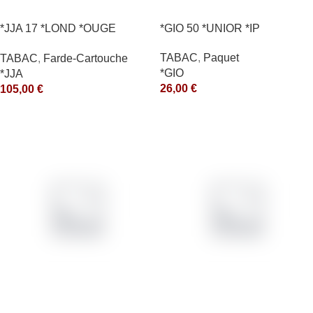
*JJA 17 *LOND *OUGE
*GIO 50 *UNIOR *IP
10X50GR *arde
TABAC
,
Paquet
TABAC
,
Farde-Cartouche
*GIO
*JJA
26,00
€
105,00
€