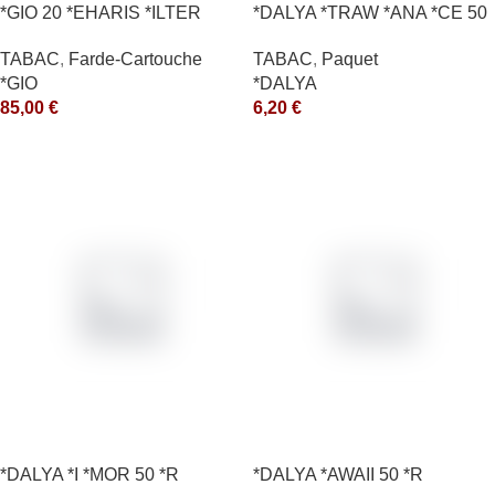
*GIO 20 *EHARIS *ILTER
*DALYA *TRAW *ANA *CE 50
*OLD (10) *arde
*R
TABAC
,
Farde-Cartouche
TABAC
,
Paquet
*GIO
*DALYA
85,00
€
6,20
€
*DALYA *I *MOR 50 *R
*DALYA *AWAII 50 *R